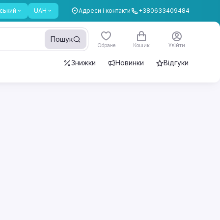
ський
UAH
Адреси і контакти
+380633409484
Пошук
Обране
Кошик
Увійти
Знижки
Новинки
Відгуки