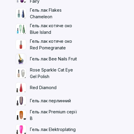
Fairy
Гель лак Flakes
Chameleon
Гель лак котяче око
Blue Island
Гель лак котяче око
Red Pomegranate
Гель лак Bee Nails Fruit
Rose Sparkle Cat Eye
Gel Polish
Red Diamond
Гель лак перлинний
Гель лак Premium серії
B
Гель лак Elektroplating