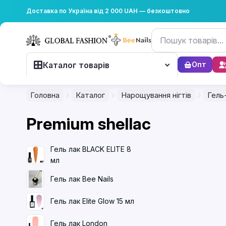
Доставка по Україна від 2 000 UAH — безкоштовно
Каталог товарів
Опт
Головна
Каталог
Нарощування нігтів
Гель
Premium shellac
Гель лак BLACK ELITE 8
мл
Гель лак Bee Nails
Гель лак Elite Glow 15 мл
Гель лак London