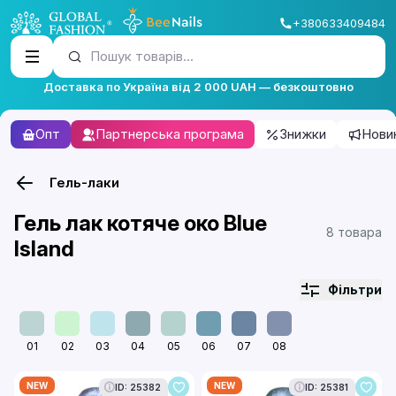
+380633409484
Пошук товарів...
Доставка по Україна від 2 000 UAH — безкоштовно
Опт
Партнерська програма
Знижки
Нови
Гель-лаки
Гель лак котяче око Blue
8 товара
Island
Фільтри
01
02
03
04
05
06
07
08
NEW
NEW
ID: 25382
ID: 25381