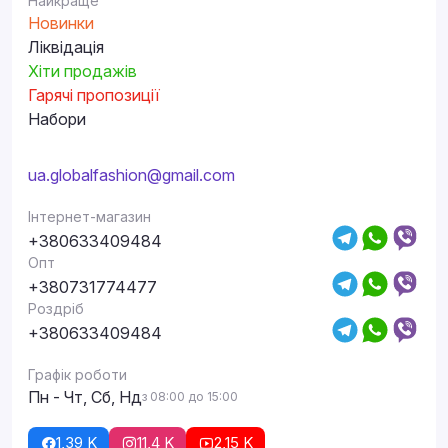
Найкраще
Новинки
Ліквідація
Хіти продажів
Гарячі пропозиції
Набори
ua.globalfashion@gmail.com
Інтернет-магазин
+380633409484
Опт
+380731774477
Роздріб
+380633409484
Графік роботи
Пн - Чт, Сб, Нд
з 08:00 до 15:00
1,39 K
11,4 K
2,15 K