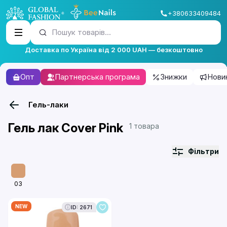
+380633409484
Пошук товарів...
Доставка по Україна від 2 000 UAH — безкоштовно
Опт
Партнерська програма
Знижки
Нови
Гель-лаки
Гель лак Cover Pink
1 товара
Фільтри
03
NEW
ID: 2671