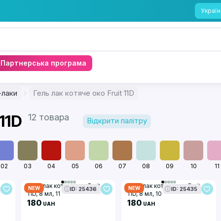
Україн
Партнерська програма
-лаки
Гель лак котяче око Fruit 11D
11D
12 товара
Відкрити палітру
02
03
04
05
06
07
08
09
10
11
Гель лак котяче око Fruit
Гель лак котяче око Fruit
NEW
NEW
ID: 25436
ID: 25435
11D, 8 мл, 11
11D, 8 мл, 10
180
180
UAH
UAH