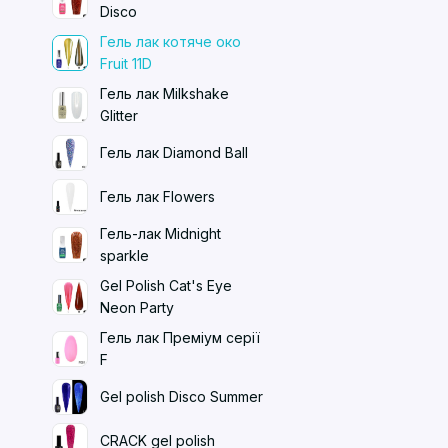
Disco
Гель лак котяче око
Fruit 11D
Гель лак Milkshake
Glitter
Гель лак Diamond Ball
Гель лак Flowers
Гель-лак Midnight
sparkle
Gel Polish Cat's Eye
Neon Party
Гель лак Преміум серії
F
Gel polish Disco Summer
CRACK gel polish