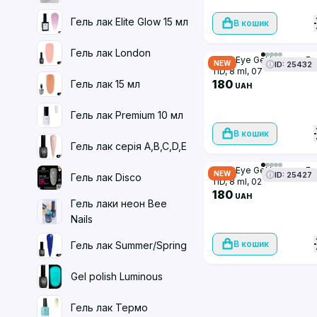
Гель лак Elite Glow 15 мл
В кошик
Гель лак London
Cat's Eye Gel Lacquer Fru
NEW
ID: 25432
11D, 8 ml, 07
180
Гель лак 15 мл
UAH
Гель лак Premium 10 мл
В кошик
Гель лак серія A,B,C,D,E
Cat's Eye Gel Lacquer Fru
NEW
ID: 25427
Гель лак Disco
11D, 8 ml, 02
180
UAH
Гель лаки неон Bee
Nails
В кошик
Гель лак Summer/Spring
Gel polish Luminous
Гель лак Термо