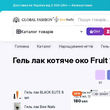
Доставка по Україна від 2 000 UAH — безкоштовно
Каталог товарів
Опт
Головна
Каталог
Нарощування нігтів
Гель
Гель лак котяче око Fruit 
01
Гель лак BLACK ELITE 8
Гель лак котяче око Fruit
NEW
ID: 25437
11D, 8 мл, 12
мл
180
UAH
Гель лак Bee Nails