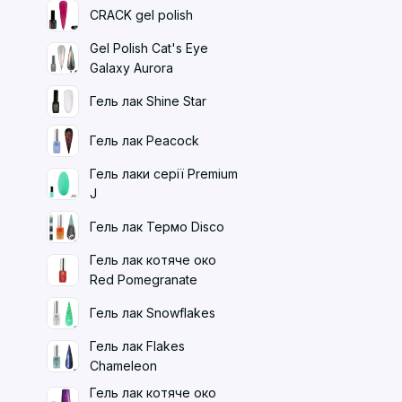
CRACK gel polish
Gel Polish Cat's Eye
Galaxy Aurora
Гель лак Shine Star
Гель лак Peacock
Гель лаки серії Premium
J
Гель лак Термо Disco
Гель лак котяче око
Red Pomegranate
Гель лак Snowflakes
Гель лак Flakes
Chameleon
Гель лак котяче око