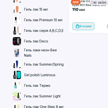
Гель-лак Ice Amber Cat
NEW
ID: 26130
Eyes #01 Bee Nails, 8ml
110
Гель лак 15 мл
UAH
Гель лак Premium 10 мл
В кошик
Гель лак серія A,B,C,D,E
Гель лак Disco
Гель лаки неон Bee
Nails
Гель лак Summer/Spring
Gel polish Luminous
Гель лак Термо
Гель лак Summer Light
Гель-лак One Step 8 мл