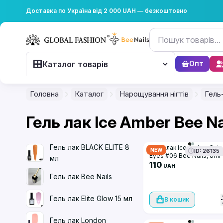
Доставка по Україна від 2 000 UAH — безкоштовно
Каталог товарів
Опт
Головна
Каталог
Нарощування нігтів
Гель
Гель лак Ice Amber Bee Na
Гель лак BLACK ELITE 8
Гель-лак Ice Amber Cat
NEW
ID: 26135
Eyes #06 Bee Nails, 8ml
мл
110
UAH
Гель лак Bee Nails
Гель лак Elite Glow 15 мл
В кошик
Гель лак London