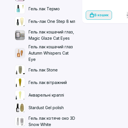
Гель лак Термо
В кошик
Гель-лак One Step 8 мл
Гель лак кошачий глаз,
Magic Glaze Cat Eyes
Гель лак кошачий глаз
Autumn Whispers Cat
Eye
Гель лак Stone
Гель лак вітражний
Акварельні краплі
Stardust Gel polish
Гель лак котяче око 3D
Snow White