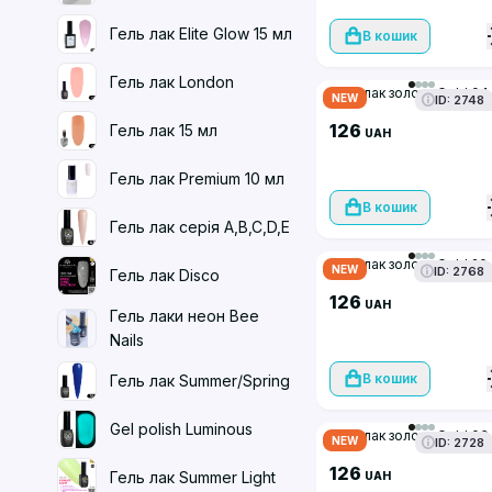
Гель лак Elite Glow 15 мл
В кошик
Гель лак London
Гель лак золото Gold 04
NEW
ID: 2748
126
Гель лак 15 мл
UAH
Гель лак Premium 10 мл
В кошик
Гель лак серія A,B,C,D,E
Гель лак золото Gold 20
NEW
ID: 2768
Гель лак Disco
126
UAH
Гель лаки неон Bee
Nails
В кошик
Гель лак Summer/Spring
Gel polish Luminous
Гель лак золото Gold 06
NEW
ID: 2728
126
Гель лак Summer Light
UAH