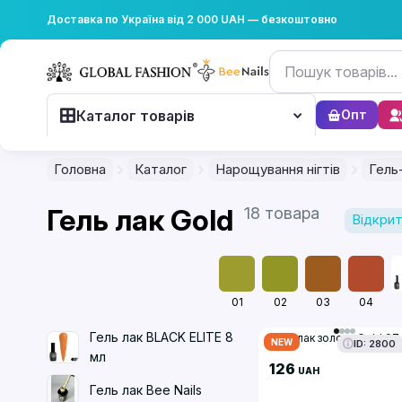
Доставка по Україна від 2 000 UAH — безкоштовно
Каталог товарів
Опт
Головна
Каталог
Нарощування нігтів
Гель
Гель лак Gold
18 товара
Відкрит
01
02
03
04
Гель лак BLACK ELITE 8
Гель лак золото Gold 07
NEW
ID: 2800
мл
126
UAH
Гель лак Bee Nails