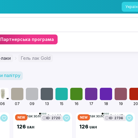
Україн
Партнерська програма
-лаки
Гель лак Gold
и палітру
06
07
09
13
15
16
17
18
19
20
Гель лак золото Gold 02
Гель лак золото Gold 17
NEW
NEW
ID: 2720
ID: 2736
126
126
UAH
UAH