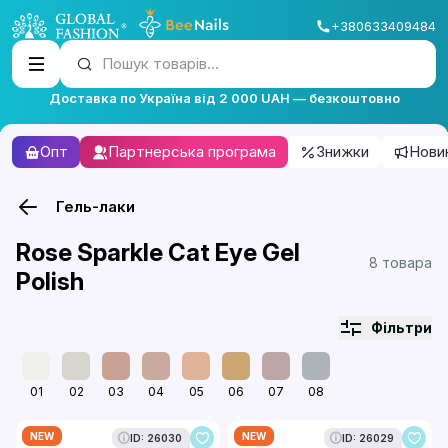
+380633409484
Пошук товарів...
Доставка по Україна від 2 000 UAH — безкоштовно
Опт
Партнерська програма
Знижки
Нови
Гель-лаки
Rose Sparkle Cat Eye Gel
8 товара
Polish
Фільтри
01
02
03
04
05
06
07
08
NEW
NEW
ID: 26030
ID: 26029