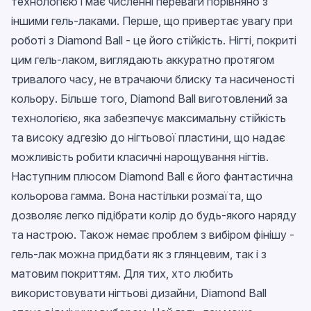
технологією і має численні переваги порівняно з
іншими гель-лаками. Перше, що привертає увагу при
роботі з Diamond Ball - це його стійкість. Нігті, покриті
цим гель-лаком, виглядають аккуратно протягом
тривалого часу, не втрачаючи блиску та насиченості
кольору. Більше того, Diamond Ball виготовлений за
технологією, яка забезпечує максимальну стійкість
та високу адгезію до нігтьової пластини, що надає
можливість робити класичні нарощування нігтів.
Наступним плюсом Diamond Ball є його фантастична
кольорова гамма. Вона настільки розмаїта, що
дозволяє легко підібрати колір до будь-якого наряду
та настрою. Також немає проблем з вибіром фінішу -
гель-лак можна придбати як з глянцевим, так і з
матовим покриттям. Для тих, хто любить
використовувати нігтьові дизайни, Diamond Ball