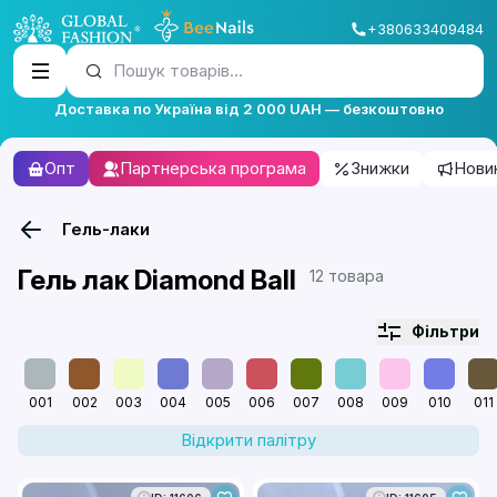
+380633409484
Пошук товарів...
Доставка по Україна від 2 000 UAH — безкоштовно
Опт
Партнерська програма
Знижки
Нови
Гель-лаки
Гель лак Diamond Ball
12 товара
Фільтри
001
002
003
004
005
006
007
008
009
010
011
Відкрити палітру