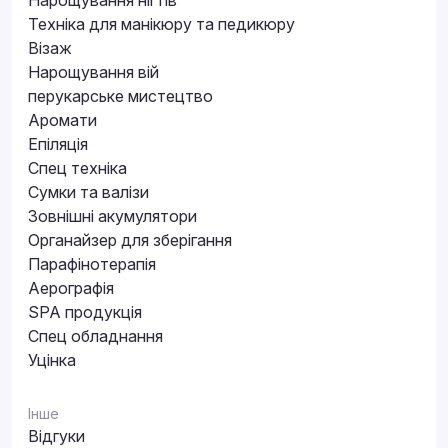
Техніка для манікюру та педикюру
Візаж
Нарощування вій
перукарське мистецтво
Аромати
Епіляція
Спец техніка
Сумки та валізи
Зовнішні акумулятори
Органайзер для зберігання
Парафінотерапія
Аерографія
SPA продукція
Спец обладнання
Уцінка
Інше
Відгуки