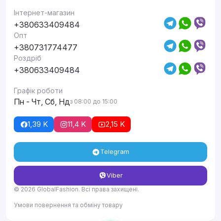
Інтернет-магазин
+380633409484
Опт
+380731774477
Роздріб
+380633409484
Графік роботи
Пн - Чт, Сб, Нд
з 08:00 до 15:00
1,39 K
11,4 K
2,15 K
Telegram
Viber
© 2026 GlobalFashion. Всі права захищені.
Умови повернення та обміну товару