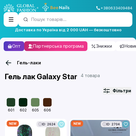
+380633409484
Пошук товарів...
Доставка по Україна від 2 000 UAH — безкоштовно
Опт
Партнерська програма
Знижки
Нови
Гель-лаки
Гель лак Galaxy Star
4 товара
Фільтри
601
602
605
606
NEW
NEW
ID: 2624
ID: 2704