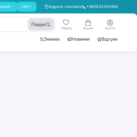
ський
UAH
Адреси і контакти
+380633409484
Пошук
Обране
Кошик
Увійти
Знижки
Новинки
Відгуки