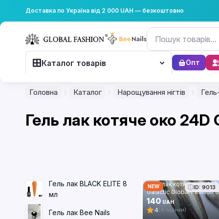
Доставка по Україна від 2 000 UAH — безкоштовно
Каталог товарів
Опт
Головна
Каталог
Нарощування нігтів
Гель
Гель лак котяче око 24D 
Гель лак BLACK ELITE 8
Гель лак котяче око 24D
NEW
ID: 9013
Galactic Global Fashion 8
мл
мл, 11
140
UAH
4
(4 оцінки)
Гель лак Bee Nails