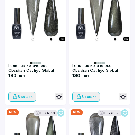
Гель лак котяче око
Гель лак котяче око
Obsidian Cat Eye Global
Obsidian Cat Eye Global
Fashion, 8мл, 006
180
Fashion, 8мл, 005
180
UAH
UAH
В кошик
В кошик
NEW
NEW
ID: 24858
ID: 24857