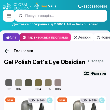
+380633409484
Пошук товарів...
Доставка по Україна від 2 000 UAH — безкоштовно
Опт
Партнерська програма
Знижки
Нови
Гель-лаки
Gel Polish Cat's Eye Obsidian
6 товара
Фільтри
001
002
003
004
005
006
NEW
NEW
ID: 24860
ID: 24859