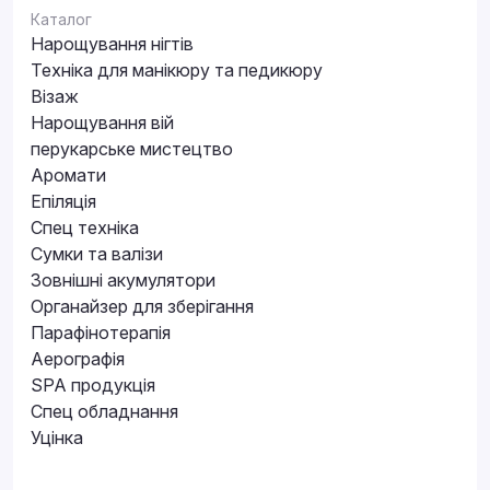
Каталог
Нарощування нігтів
Техніка для манікюру та педикюру
Візаж
Нарощування вій
перукарське мистецтво
Аромати
Епіляція
Спец техніка
Сумки та валізи
Зовнішні акумулятори
Органайзер для зберігання
Парафінотерапія
Аерографія
SPA продукція
Спец обладнання
Уцінка