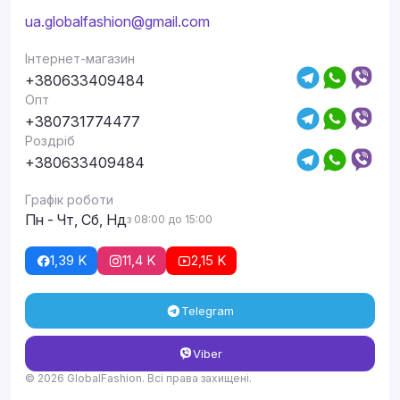
ua.globalfashion@gmail.com
Інтернет-магазин
+380633409484
Опт
+380731774477
Роздріб
+380633409484
Графік роботи
Пн - Чт, Сб, Нд
з 08:00 до 15:00
1,39 K
11,4 K
2,15 K
Telegram
Viber
© 2026 GlobalFashion. Всі права захищені.