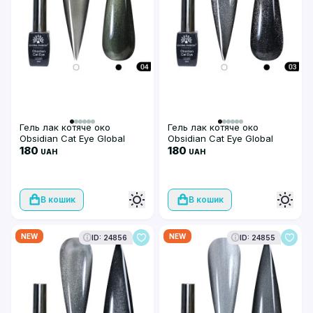
Гель лак котяче око
Гель лак котяче око
Obsidian Cat Eye Global
Obsidian Cat Eye Global
Fashion, 8мл, 004
180
Fashion, 8мл, 003
180
UAH
UAH
В кошик
В кошик
NEW
NEW
ID: 24856
ID: 24855