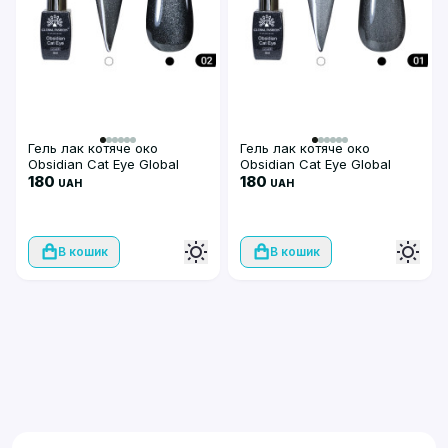
Гель лак котяче око
Гель лак котяче око
Obsidian Cat Eye Global
Obsidian Cat Eye Global
Fashion, 8мл, 002
180
Fashion, 8мл, 001
180
UAH
UAH
В кошик
В кошик