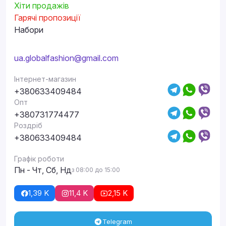
Хіти продажів
Гарячі пропозиції
Набори
ua.globalfashion@gmail.com
Інтернет-магазин
+380633409484
Опт
+380731774477
Роздріб
+380633409484
Графік роботи
Пн - Чт, Сб, Нд
з 08:00 до 15:00
1,39 K
11,4 K
2,15 K
Telegram