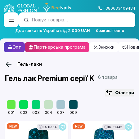
+380633409484
Пошук товарів...
Доставка по Україна від 2 000 UAH — безкоштовно
Опт
Партнерська програма
Знижки
Нови
Гель-лаки
Гель лак Premium серії K
6 товара
Фільтри
001
002
003
004
007
009
NEW
NEW
ID: 11334
ID: 11332