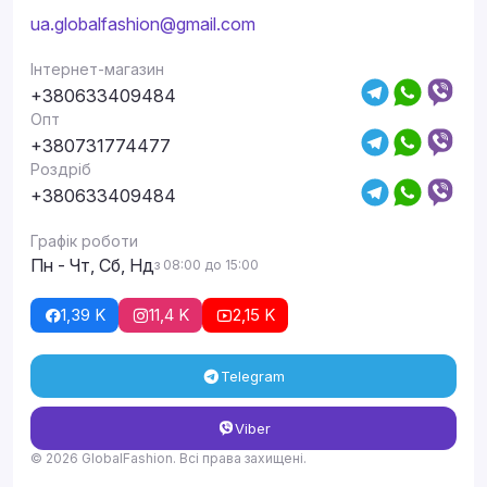
ua.globalfashion@gmail.com
Інтернет-магазин
+380633409484
Опт
+380731774477
Роздріб
+380633409484
Графік роботи
Пн - Чт, Сб, Нд
з 08:00 до 15:00
1,39 K
11,4 K
2,15 K
Telegram
Viber
© 2026 GlobalFashion. Всі права захищені.