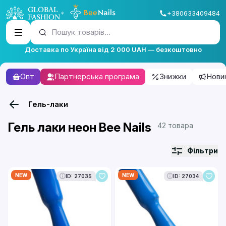
+380633409484
Пошук товарів...
Доставка по Україна від 2 000 UAH — безкоштовно
Опт
Партнерська програма
Знижки
Нови
Гель-лаки
Гель лаки неон Bee Nails
42 товара
Фільтри
NEW
NEW
ID: 27035
ID: 27034