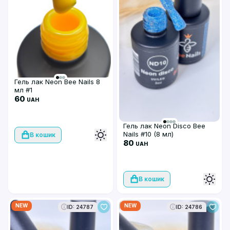
Гель лак Neon Bee Nails 8
мл #1
60
UAH
Гель лак Neon Disco Bee
Nails #10 (8 мл)
В кошик
80
UAH
В кошик
NEW
NEW
ID: 24787
ID: 24786