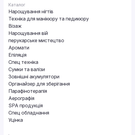
Каталог
Нарощування нігтів
Техніка для манікюру та педикюру
Візаж
Нарощування вій
перукарське мистецтво
Аромати
Епіляція
Спец техніка
Сумки та валізи
Зовнішні акумулятори
Органайзер для зберігання
Парафінотерапія
Аерографія
SPA продукція
Спец обладнання
Уцінка