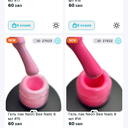
мл #17
мл #16
60
60
UAH
UAH
В кошик
В кошик
NEW
NEW
ID: 27023
ID: 27022
Гель лак Neon Bee Nails 8
Гель лак Neon Bee Nails 8
мл #15
мл #14
60
60
UAH
UAH