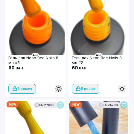
Гель лак Neon Bee Nails 8
Гель лак Neon Bee Nails 8
мл #3
мл #2
60
60
UAH
UAH
В кошик
В кошик
NEW
NEW
ID: 27009
ID: 24788