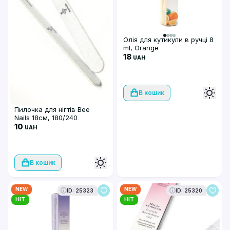
Олія для кутикули в ручці 8
ml, Orange
18
UAH
В кошик
Пилочка для нігтів Bee
Nails 18см, 180/240
10
UAH
В кошик
NEW
NEW
ID: 25323
ID: 25320
HIT
HIT