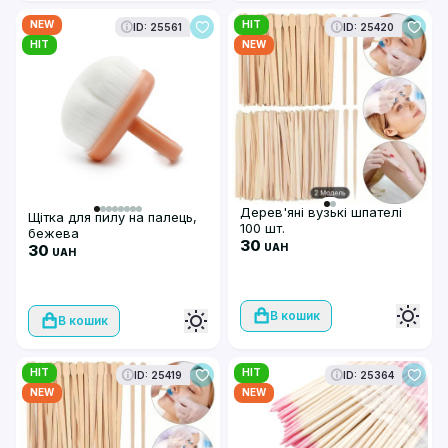
NEW
HIT
ID: 25561
ID: 25420
HIT
NEW
Дерев'яні вузькі шпателі
Щітка для пилу на палець,
100 шт.
бежева
30
30
UAH
UAH
В кошик
В кошик
HIT
HIT
ID: 25419
ID: 25364
NEW
NEW