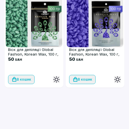
Віск для депіляції Global
Віск для депіляції Global
Fashion, Korean Wax, 100 г,
Fashion, Korean Wax, 100 г,
плівковий, Aloe
50
плівковий, Lavander
50
UAH
UAH
В кошик
В кошик