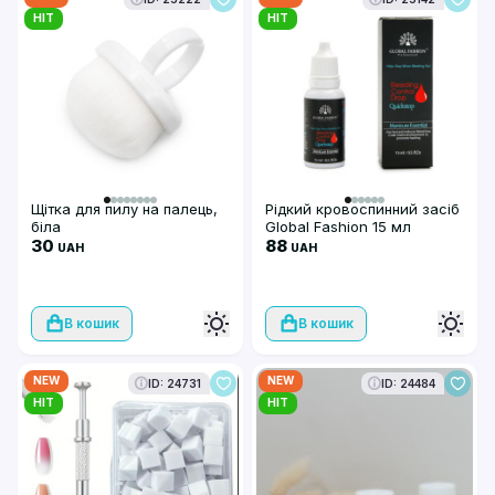
HIT
HIT
Щітка для пилу на палець,
Рідкий кровоспинний засіб
біла
Global Fashion 15 мл
30
88
UAH
UAH
В кошик
В кошик
NEW
NEW
ID: 24731
ID: 24484
HIT
HIT