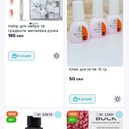
Набір для омбре та
градієнта: металева ручка
+ змінні спонжі, 100 шт
195
UAH
В кошик
Клей для нігтів 15 гр.
50
UAH
В кошик
NEW
NEW
ID: 23675
ID: 23431
HIT
HIT