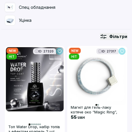
Спец обладнання
Уцінка
Фільтри
NEW
NEW
ID: 27320
ID: 27317
HIT
HIT
Магніт для гель-лаку
котяче око “Magic Ring”,
сфера
55
UAH
Топ Water Drop, набір топів
з ефектом крапель 2 шт