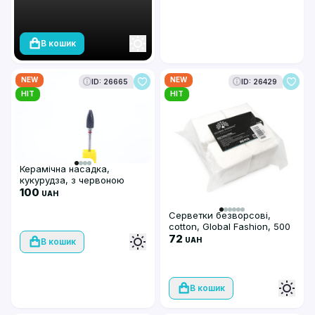
розмірів, 240 шт
В кошик
NEW
NEW
ID: 26665
ID: 26429
HIT
HIT
Керамічна насадка,
кукурудза, з червоною
насічкою XF-Black Flame
100
UAH
ST (C)
Серветки безворсові,
cotton, Global Fashion, 500
шт
72
UAH
В кошик
В кошик