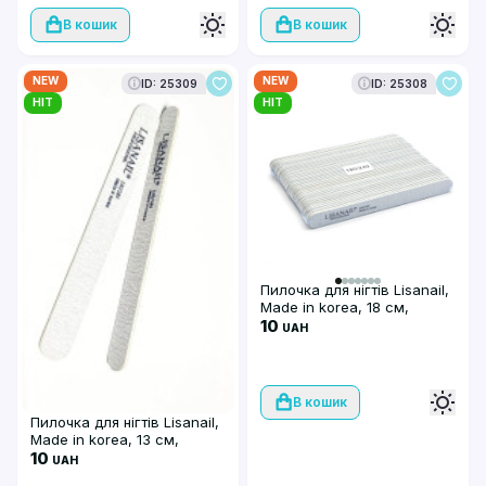
В кошик
В кошик
NEW
NEW
ID: 25309
ID: 25308
HIT
HIT
Пилочка для нігтів Lisanail,
Made in korea, 18 см,
180/240
10
UAH
В кошик
Пилочка для нігтів Lisanail,
Made in korea, 13 см,
100/180
10
UAH