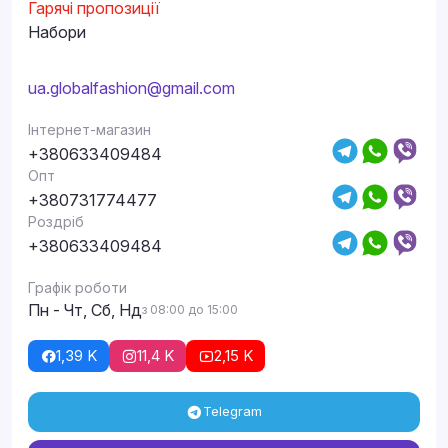
Гарячі пропозиції
Набори
ua.globalfashion@gmail.com
Інтернет-магазин
+380633409484
Опт
+380731774477
Роздріб
+380633409484
Графік роботи
Пн - Чт, Сб, Нд
з 08:00 до 15:00
1,39 K
11,4 K
2,15 K
Telegram