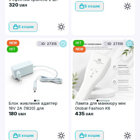
Global Fashion, по 12 мл
320
UAH
В кошик
В кошик
NEW
HIT
ID: 27315
ID: 27310
HIT
NEW
Блок живлення адаптер
Лампа для манікюру міні
18V 2A (1820) для
Global Fashion K6
безтіньової лампи Global
180
акумуляторна біла
435
UAH
UAH
Fashion
В кошик
В кошик