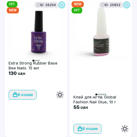
HIT
NEW
ID: 26254
ID: 25852
NEW
HIT
Extra Strong Rubber Base
Bee Nails. 15 мл
130
UAH
В кошик
Клей для нігтів Global
Fashion Nail Glue, 10 г
55
UAH
В кошик