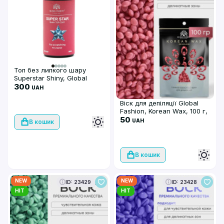
Топ без липкого шару
Superstar Shiny, Global
Fashion, 30 мл
300
UAH
Віск для депіляції Global
Fashion, Korean Wax, 100 г,
плівковий, Rose (троянда)
50
UAH
В кошик
В кошик
NEW
NEW
ID: 23429
ID: 23428
HIT
HIT