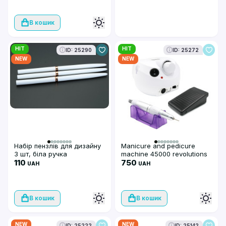
В кошик
HIT
HIT
ID: 25290
ID: 25272
NEW
NEW
Набір пензлів для дизайну
Manicure and pedicure
3 шт, біла ручка
machine 45000 revolutions
110
65 watts ZS-601 white
750
UAH
UAH
В кошик
В кошик
NEW
NEW
ID: 25222
ID: 25142