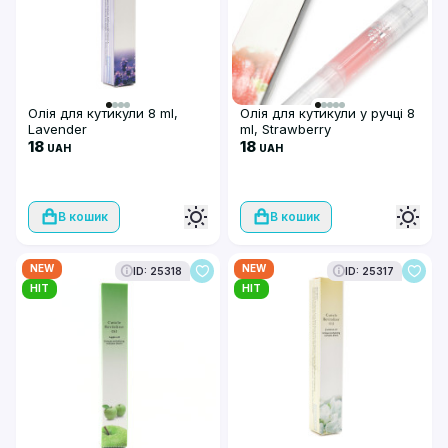
Олія для кутикули 8 ml,
Олія для кутикули у ручці 8
Lavender
ml, Strawberry
18
18
UAH
UAH
В кошик
В кошик
NEW
NEW
ID: 25318
ID: 25317
HIT
HIT