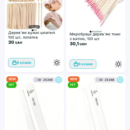
Дерев'яні вузькі шпателі
Мікробраші дерев'яні тонкі
100 шт, лопатка
з ватою, 100 шт.
30
30,1
UAH
UAH
В кошик
В кошик
NEW
NEW
ID: 25349
ID: 25348
HIT
HIT