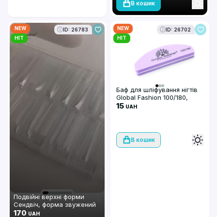
В кошик
NEW
NEW
ID: 26783
ID: 26702
HIT
HIT
Баф для шліфування нігтів
Global Fashion 100/180,
фіолетовий колір
15
UAH
В кошик
Подвійні верхні форми
Сендвіч, форма звужений
квадрат, Global Fashion, 15
170
UAH