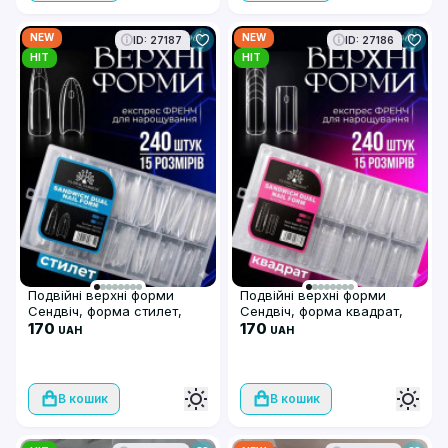
NEW
NEW
ID: 27187
ID: 27186
HIT
HIT
Подвійні верхні форми
Подвійні верхні форми
Сендвіч, форма стилет,
Сендвіч, форма квадрат,
Global Fashion, 15 розмірів,
170
Global Fashion, 15 розмірів,
170
UAH
UAH
240 шт
240 шт
В кошик
В кошик