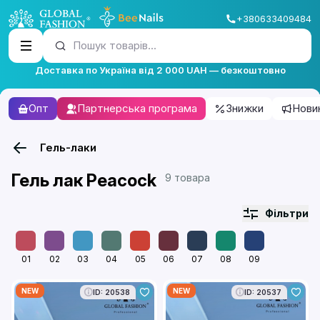
+380633409484
Пошук товарів...
Доставка по Україна від 2 000 UAH — безкоштовно
Опт
Партнерська програма
Знижки
Нови
Гель-лаки
Гель лак Peacock
9 товара
Фільтри
01
02
03
04
05
06
07
08
09
NEW
NEW
ID: 20538
ID: 20537