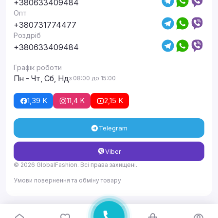
+380633409484
Опт
+380731774477
Роздріб
+380633409484
Графік роботи
Пн - Чт, Сб, Нд
з 08:00 до 15:00
1,39 K
11,4 K
2,15 K
Telegram
Viber
© 2026 GlobalFashion. Всі права захищені.
Умови повернення та обміну товару