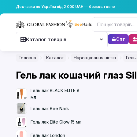
Доставка по Україна від 2 000 UAH — безкоштовно
Каталог товарів
Опт
Головна
Каталог
Нарощування нігтів
Гель
Гель лак кошачий глаз Si
Гель лак BLACK ELITE 8
мл
Гель лак Bee Nails
Гель лак Elite Glow 15 мл
Гель лак London