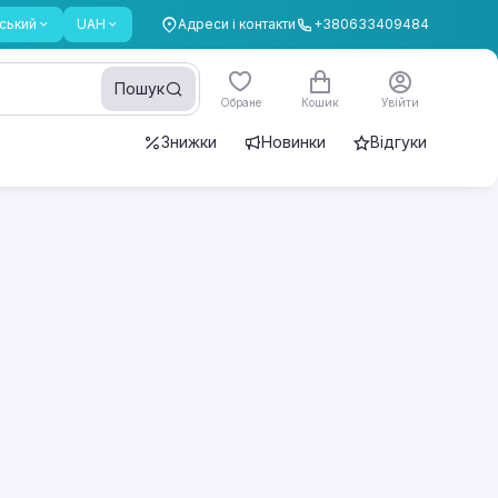
ський
UAH
Адреси і контакти
+380633409484
Пошук
Обране
Кошик
Увійти
Знижки
Новинки
Відгуки