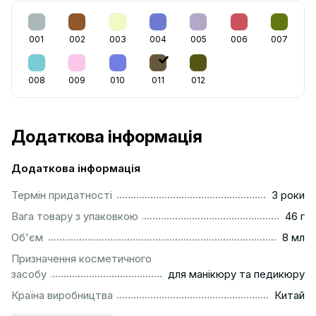
001
002
003
004
005
006
007
008
009
010
011
012
Додаткова інформація
Додаткова інформація
...............................................................................................
Термін придатності
3 роки
...................................................................................................
Вага товару з упаковкою
46 г
..................................................................................................
Об'єм
8 мл
Призначення косметичного
..........................................................
засобу
для манікюру та педикюру
................................................................................................
Країна виробництва
Китай