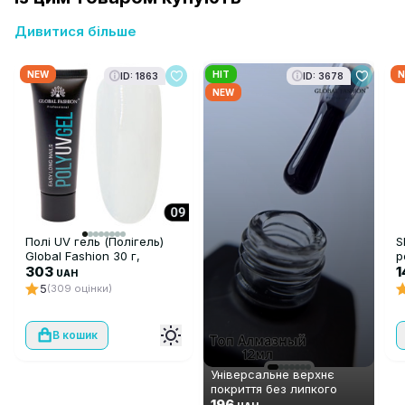
Дивитися більше
NEW
HIT
N
ID: 1863
ID: 3678
NEW
Полі UV гель (Полігель)
S
Global Fashion 30 г,
р
прозорий 09
303
P
UAH
5
(309 оцінки)
В кошик
Універсальне верхнє
покриття без липкого
шару Global Fashion TOP-
196