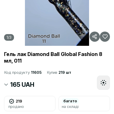
1
/
3
Гель лак Diamond Ball Global Fashion 8
мл, 011
Код продукту
11605
Купив
219 шт
165 UAH
багато
219
продано
на складі