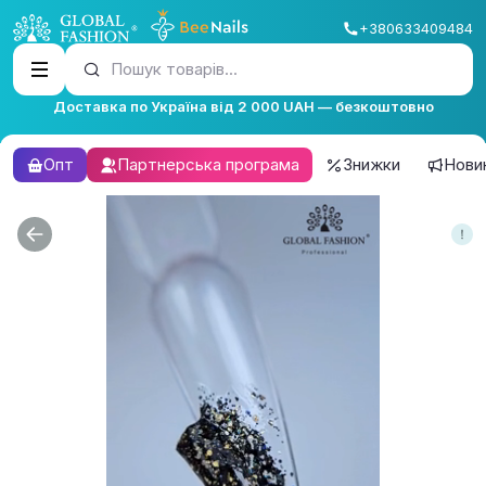
+380633409484
Пошук товарів...
Доставка по Україна від 2 000 UAH — безкоштовно
Опт
Партнерська програма
Знижки
Нови