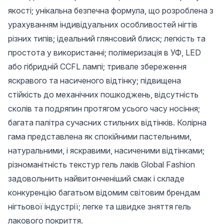
якості; унікальна безпечна формула, що розроблена з
урахуванням індивідуальних особливостей нігтів
різних типів; ідеальний глянсовий блиск; легкість та
простота у використанні; полімеризація в УФ, LED
або гібридній CCFL лампі; тривале збереження
яскравого та насиченого відтінку; підвищена
стійкість до механічних пошкоджень, відсутність
сколів та подряпин протягом усього часу носіння;
багата палітра сучасних стильних відтінків. Колірна
гама представлена ​​як спокійними пастельними,
натуральними, і яскравими, насиченими відтінками;
різноманітність текстур гель лаків Global Fashion
задовольнить найвитонченіший смак і складе
конкуренцію багатьом відомим світовим брендам
нігтьової індустрії; легке та швидке зняття гель
лакового покриття.