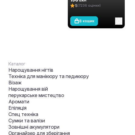
UAH
Алмазний (топ/фініш), 12
5
(7236 оцінки)
мл
В кошик
Каталог
Нарощування нігтів
Техніка для манікюру та педикюру
Візаж
Нарощування вій
перукарське мистецтво
Аромати
Епіляція
Спец техніка
Сумки та валізи
Зовнішні акумулятори
Органайзер для зберігання