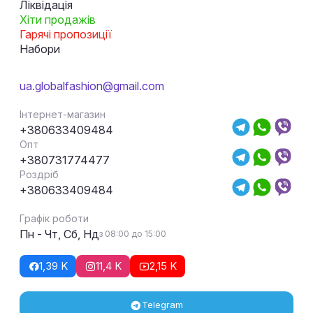
Ліквідація
Хіти продажів
Гарячі пропозиції
Набори
ua.globalfashion@gmail.com
Інтернет-магазин
+380633409484
Опт
+380731774477
Роздріб
+380633409484
Графік роботи
Пн - Чт, Сб, Нд
з 08:00 до 15:00
1,39 K
11,4 K
2,15 K
Telegram