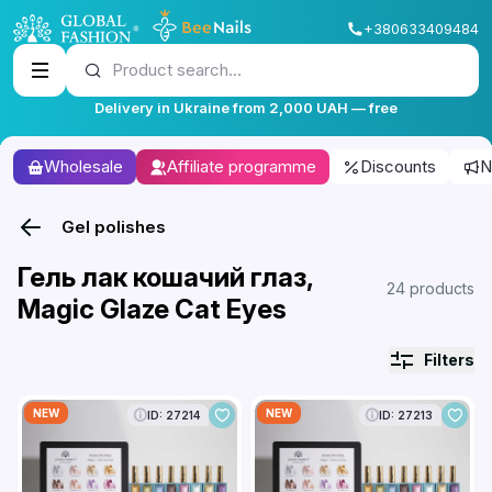
+380633409484
Product search...
Delivery in Ukraine from 2,000 UAH — free
Wholesale
Affiliate programme
Discounts
N
Gel polishes
Гель лак кошачий глаз,
24 products
Magic Glaze Cat Eyes
Filters
NEW
NEW
ID: 27214
ID: 27213