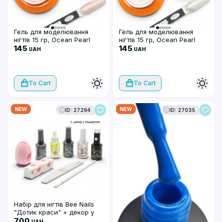
Гель для моделювання
Гель для моделювання
нігтів 15 гр, Ocean Pearl
нігтів 15 гр, Ocean Pearl
Builder Gel Bee Nails, 02
145
Builder Gel Bee Nails, 01
145
UAH
UAH
To Cart
To Cart
NEW
NEW
ID: 27294
ID: 27035
Набір для нігтів Bee Nails
"Дотик краси" + декор у
подарунок
700
UAH