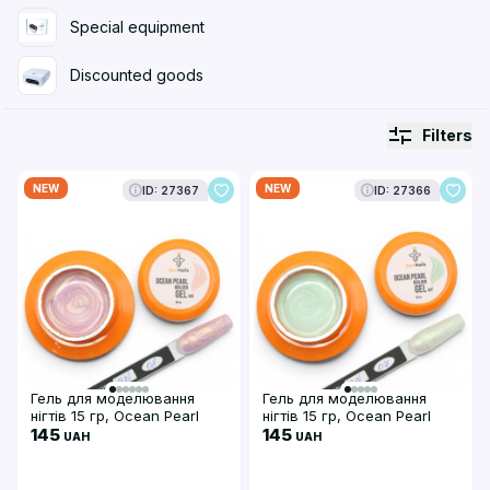
Special equipment
Discounted goods
Filters
NEW
NEW
ID: 27367
ID: 27366
Гель для моделювання
Гель для моделювання
нігтів 15 гр, Ocean Pearl
нігтів 15 гр, Ocean Pearl
Builder Gel Bee Nails, 08
145
Builder Gel Bee Nails, 07
145
UAH
UAH