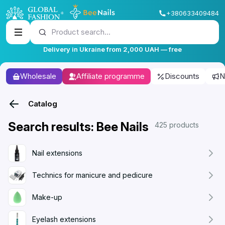
+380633409484
Product search...
Delivery in Ukraine from 2,000 UAH — free
Wholesale
Affiliate programme
Discounts
N
Catalog
Search results: Bee Nails
425 products
Nail extensions
Technics for manicure and pedicure
Make-up
Eyelash extensions