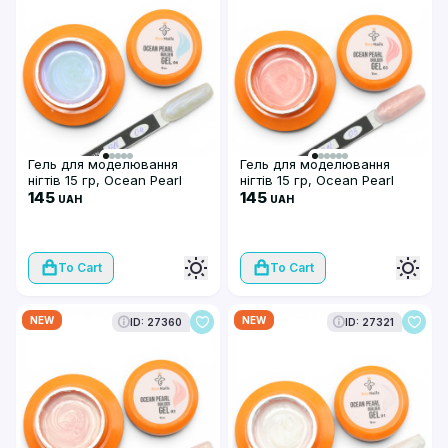
Гель для моделювання
Гель для моделювання
нігтів 15 гр, Ocean Pearl
нігтів 15 гр, Ocean Pearl
Builder Gel Bee Nails, 04
145
Builder Gel Bee Nails, 03
145
UAH
UAH
To Cart
To Cart
NEW
NEW
ID: 27360
ID: 27321