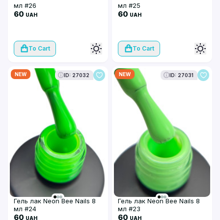
мл #26
мл #25
60
60
UAH
UAH
To Cart
To Cart
NEW
NEW
ID: 27032
ID: 27031
Гель лак Neon Bee Nails 8
Гель лак Neon Bee Nails 8
мл #24
мл #23
60
60
UAH
UAH