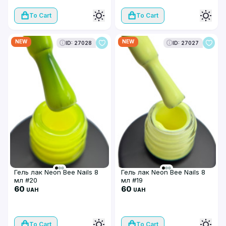
To Cart
To Cart
NEW
NEW
ID: 27028
ID: 27027
Гель лак Neon Bee Nails 8
Гель лак Neon Bee Nails 8
мл #20
мл #19
60
60
UAH
UAH
To Cart
To Cart