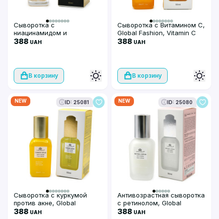
Сыворотка с
Сыворотка с Витамином С,
ниацинамидом и
Global Fashion, Vitamin C
гиалуроновой кислотой,
388
Serum, 50ml
388
UAH
UAH
Global Fashion, 24K Gold
Serum, 50ml
В корзину
В корзину
NEW
NEW
ID: 25081
ID: 25080
Сыворотка с куркумой
Антивозрастная сыворотка
против акне, Global
с ретинолом, Global
Fashion, Turmeric Serum
388
Fashion, Retinol Serum Anti-
388
UAH
UAH
Anti-Acne, 50ml
Aging Face Serum, 50ml