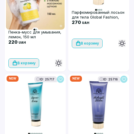
Парфюмированный лосьон
для тела Global Fashion,
Coconut Passion, 250 мл
270
UAH
Пенка-мусс для умывания,
лемон, 150 мл
220
UAH
В корзину
В корзину
NEW
NEW
ID: 25717
ID: 25716