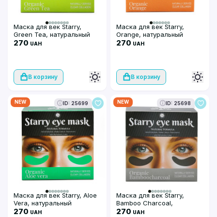
Маска для век Starry,
Маска для век Starry,
Green Tea, натуральный
Orange, натуральный
прозрачный коллаген
270
прозрачный коллаген
270
UAH
UAH
В корзину
В корзину
NEW
NEW
ID: 25699
ID: 25698
Маска для век Starry, Aloe
Маска для век Starry,
Vera, натуральный
Bamboo Charcoal,
прозрачный коллаген
270
бамбуковый уголь,
270
UAH
UAH