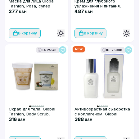
Маска для лица Global
Крем для глубокого
Fashion, Роза, супер
увлажнения и питания,
увлажняющая и
277
Global Fashion, Deep
487
UAH
UAH
освежающая, 25 мл, 10 шт
Hydration, Hyalouron
Plyglutamic acid, 50g
В корзину
В корзину
NEW
ID: 25148
ID: 25088
Скраб для тела, Global
Антивозрастная сыворотка
Fashion, Body Scrub,
с коллагеном, Global
Coconut Lemon, 300g
316
Fashion, Collagen Anti-
388
UAH
UAH
Aging Face Serum, 50ml