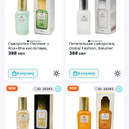
Сыворотка-Пиллинг с
Питательная сыворотка,
Aha+Bha кислотами,
Global Fashion, Balumer
Global Fashion, Aha+Bha
388
Face Serum, 50ml
388
UAH
UAH
Serum Peeling Solution Face
Serum, 50ml
В корзину
В корзину
NEW
NEW
ID: 25083
ID: 25082