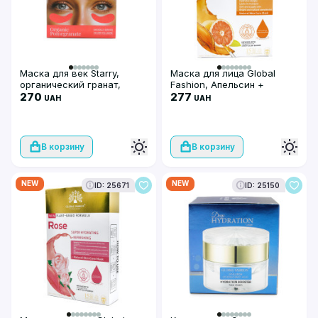
Маска для век Starry,
Маска для лица Global
органический гранат,
Fashion, Апельсин +
натуральный прозрачный
270
витамин C, супер
277
UAH
UAH
коллаген
осветляющая и
увлажняющая, 25 мл, 10 шт
В корзину
В корзину
NEW
NEW
ID: 25671
ID: 25150