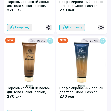
Парфюмированный лосьон
Парфюмированный лосьон
для тела Global Fashion,
для тела Global Fashion,
Aqua Kiss, 250 мл
270
Midnight Bloom, 250 мл
270
UAH
UAH
В корзину
В корзину
NEW
NEW
ID: 25715
ID: 25714
Парфюмированный лосьон
Парфюмированный лосьон
для тела Global Fashion,
для тела Global Fashion,
Bare Vanilla 250 ml
270
Rush, 250 мл
270
UAH
UAH