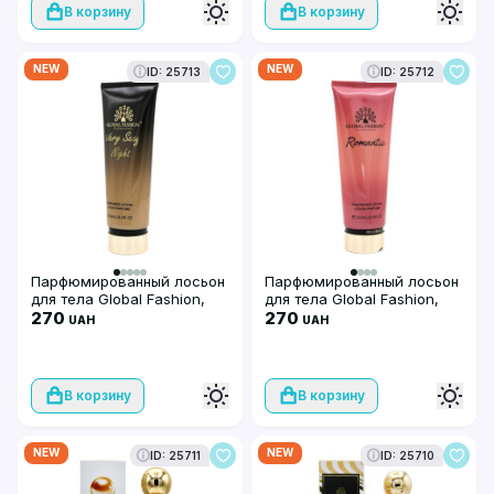
В корзину
В корзину
NEW
NEW
ID: 25713
ID: 25712
Парфюмированный лосьон
Парфюмированный лосьон
для тела Global Fashion,
для тела Global Fashion,
Very Sexy Night, 250 мл
270
Romantic 250 ml
270
UAH
UAH
В корзину
В корзину
NEW
NEW
ID: 25711
ID: 25710