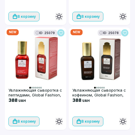
В корзину
В корзину
NEW
NEW
ID: 25079
ID: 25078
Увлажняющая сыворотка с
Увлажняющая сыворотка с
пептидами, Global Fashion,
кофеином, Global Fashion,
Blue Copper Peptides
388
Caffeine Serum Remove
388
UAH
UAH
Serum, 50ml
Dark, 50ml
В корзину
В корзину