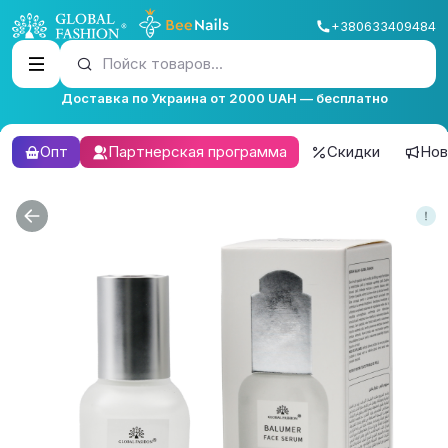
+380633409484
Пойск товаров...
Доставка по Украина от 2000 UAH — бесплатно
Опт
Партнерская программа
Скидки
Нов