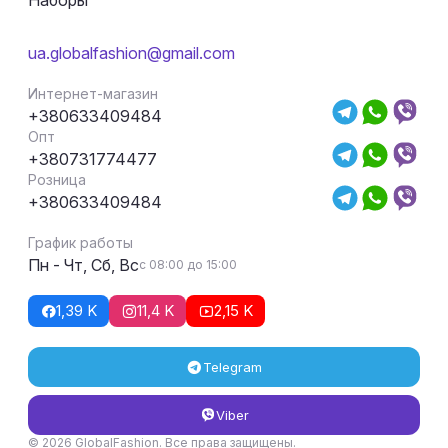
Наборы
ua.globalfashion@gmail.com
Интернет-магазин
+380633409484
Опт
+380731774477
Розница
+380633409484
График работы
Пн - Чт, Сб, Вс
с 08:00 до 15:00
1,39 K
11,4 K
2,15 K
Telegram
Viber
© 2026 GlobalFashion. Все права защищены.