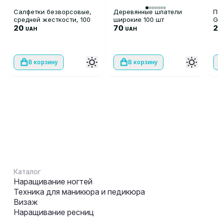
Салфетки безворсовые,
Деревянные шпатели
П
средней жесткости, 100
широкие 100 шт
G
шт
20
70
p
UAH
UAH
В корзину
В корзину
Каталог
Наращивание ногтей
Техника для маникюра и педикюра
Визаж
Наращивание ресниц