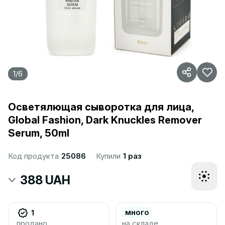
1
/
6
Осветялющая сыворотка для лица,
Global Fashion, Dark Knuckles Remover
Serum, 50ml
Код продукта
25086
Купили
1 раз
388 UAH
много
1
продано
на складе