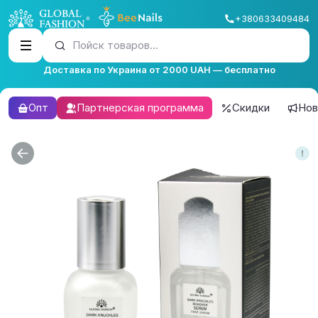
+380633409484
Пойск товаров...
Доставка по Украина от 2000 UAH — бесплатно
Опт
Партнерская программа
Скидки
Нов