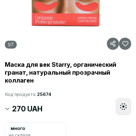
1
/
7
Маска для век Starry, органический
гранат, натуральный прозрачный
коллаген
Код продукта
25674
270 UAH
много
на складе