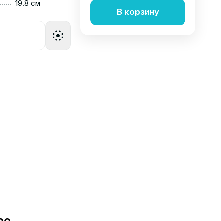
......
19.8 см
В корзину
ре