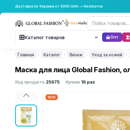
Доставка по Украина от 2000 UAH — бесплатно
Каталог товаров
Опт
Главная
Каталог
Визаж
Уход за кожей
Маска для лица Global Fashion, 
Код продукта
25675
Купили
16 раз
NEW
................................................................................................................
................................................................................................................
................................................................................................................