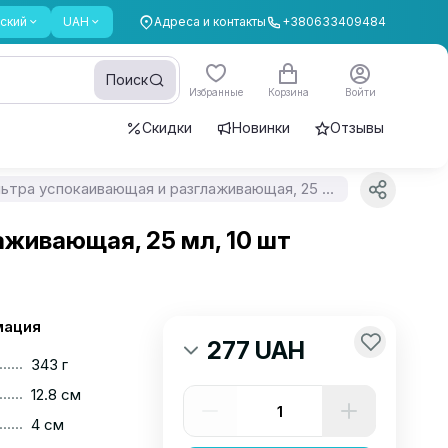
ский
UAH
Адреса и контакты
+380633409484
Поиск
Избранные
Корзина
Войти
Скидки
Новинки
Отзывы
Маска для лица Global Fashion, оливка, ультра успокаивающая и разглаживающая, 25 мл, 10 шт
лаживающая, 25 мл, 10 шт
мация
277 UAH
......
343 г
......
12.8 см
......
4 см