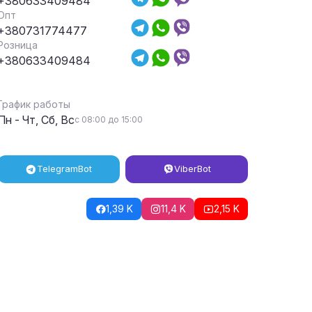
+380633409484
Опт
+380731774477
Розница
+380633409484
График работы
Пн - Чт, Сб, Вс
с 08:00 до 15:00
Telegram
Bot
Viber
Bot
1,39 K
11,4 K
2,15 K