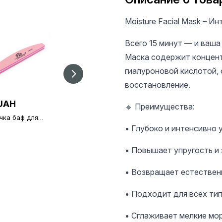
Moisture Facial Mask – 
Всего 15 минут — и ваша
Маска содержит концентр
гиалуроновой кислотой,
восстановление.
UAH
20 UAH
20 UAH
🔹 Преимущества:
чка баф для
Баф для ногтей, #120
Баф для ногтей, #15
й Global
white
white
• Глубоко и интенсивно 
on 120/120, pink
• Повышает упругость и 
• Возвращает естествен
• Подходит для всех тип
• Сглаживает мелкие мор