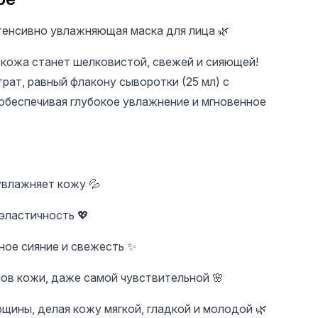
Интенсивно увлажняющая маска для лица 🌿
 кожа станет шелковистой, свежей и сияющей!
ат, равный флакону сыворотки (25 мл) с
 обеспечивая глубокое увлажнение и мгновенное
65 UAH
20 UAH
20 U
0
Безворсовые
Пилочка для ногтей
Пилочка
салфетки Bee Nails
Bee Nails 150/150
Fashion
увлажняет кожу 💦
1000 шт, белые
луна, M
эластичность 💖
ное сияние и свежесть ✨
ов кожи, даже самой чувствительной 🌸
щины, делая кожу мягкой, гладкой и молодой 🌿