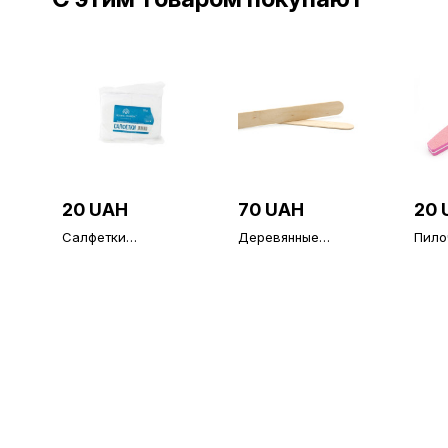
20 UAH
70 UAH
20 
Салфетки
Деревянные
Пило
безворсовые,
шпатели широкие
ногте
средней жесткости,
100 шт
Fashi
100 шт