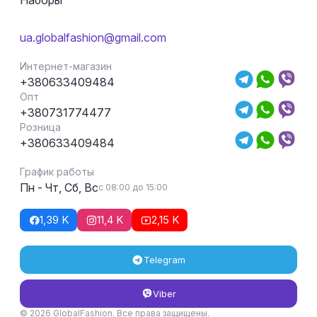
Наборы
ua.globalfashion@gmail.com
Интернет-магазин
+380633409484
Опт
+380731774477
Розница
+380633409484
График работы
Пн - Чт, Сб, Вс
с 08:00 до 15:00
1,39 K
11,4 K
2,15 K
Telegram
Viber
© 2026 GlobalFashion. Все права защищены.