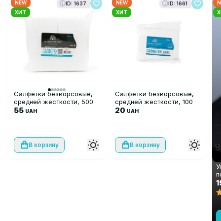
NEW
NEW
N
ID: 1637
ID: 1661
ХИТ
ХИТ
Х
Салфетки безворсовые,
Салфетки безворсовые,
средней жесткости, 500
средней жесткости, 100
шт
55
шт
20
UAH
UAH
В корзину
В корзину
У
п
с
1
F
м