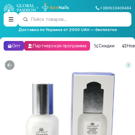
+380633409484
Пойск товаров...
Доставка по Украина от 2000 UAH — бесплатно
Опт
Партнерская программа
Скидки
Нов