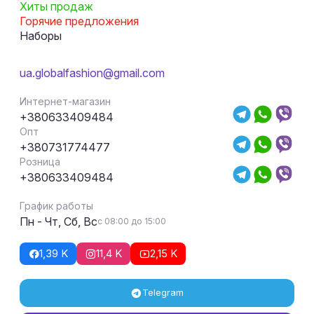
Хиты продаж
Горячие предложения
Наборы
ua.globalfashion@gmail.com
Интернет-магазин
+380633409484
Опт
+380731774477
Розница
+380633409484
График работы
Пн - Чт, Сб, Вс
с 08:00 до 15:00
1,39 K
11,4 K
2,15 K
Telegram