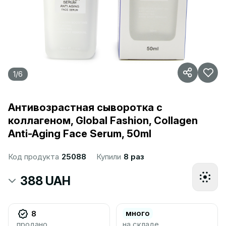
1
/
6
Антивозрастная сыворотка с
коллагеном, Global Fashion, Collagen
Anti-Aging Face Serum, 50ml
Код продукта
25088
Купили
8 раз
388 UAH
много
8
продано
на складе