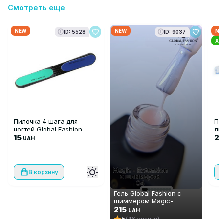
Смотреть еще
NEW
NEW
N
ID: 5528
ID: 9037
Х
Пилочка 4 шага для
П
ногтей Global Fashion
л
сине-зелёная
15
UAH
В корзину
Гель Global Fashion с
шиммером Magic-
Extension беж, 12 мл № 4
215
UAH
5
(46 оценки)