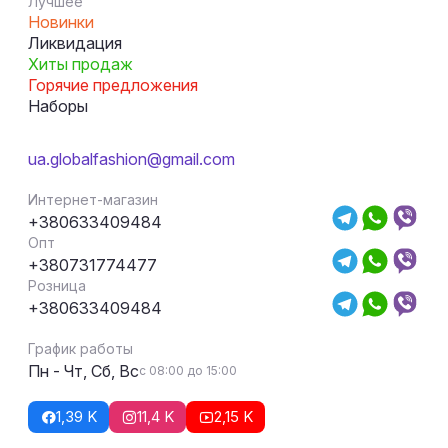
Лучшее
Новинки
Ликвидация
Хиты продаж
Горячие предложения
Наборы
ua.globalfashion@gmail.com
Интернет-магазин
+380633409484
Опт
+380731774477
Розница
+380633409484
График работы
Пн - Чт, Сб, Вс
с 08:00 до 15:00
1,39 K
11,4 K
2,15 K