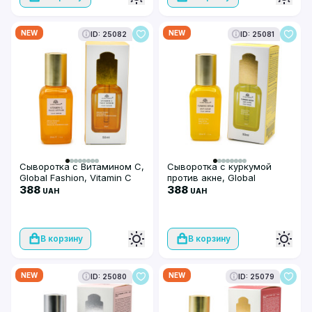
NEW
NEW
ID: 25082
ID: 25081
Сыворотка с Витамином С,
Сыворотка с куркумой
Global Fashion, Vitamin C
против акне, Global
Serum, 50ml
388
Fashion, Turmeric Serum
388
UAH
UAH
Anti-Acne, 50ml
В корзину
В корзину
NEW
NEW
ID: 25080
ID: 25079