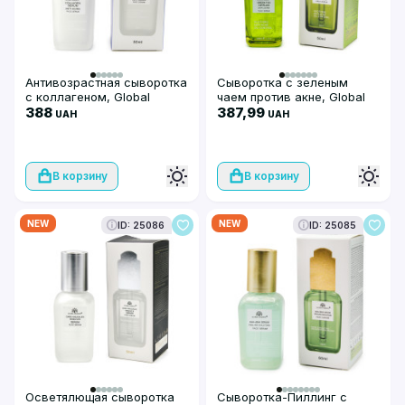
Антивозрастная сыворотка
Сыворотка с зеленым
с коллагеном, Global
чаем против акне, Global
Fashion, Collagen Anti-
388
Fashion, Green Tea Serum
387,99
UAH
UAH
Aging Face Serum, 50ml
Anti-Acne, 50ml
В корзину
В корзину
NEW
NEW
ID: 25086
ID: 25085
Осветялющая сыворотка
Сыворотка-Пиллинг с