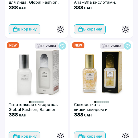
для лица, Global Fashion,
Aha+Bha кислотами,
Dark Knuckles Remover
388
Global Fashion, Aha+Bha
388
UAH
UAH
Serum, 50ml
Serum Peeling Solution Face
Serum, 50ml
В корзину
В корзину
NEW
NEW
ID: 25084
ID: 25083
Питательная сыворотка,
Сыворотка с
Global Fashion, Balumer
ниацинамидом и
Face Serum, 50ml
388
гиалуроновой кислотой,
388
UAH
UAH
Global Fashion, 24K Gold
Serum, 50ml
В корзину
В корзину