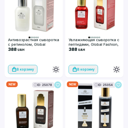
Антивозрастная сыворотка
Увлажняющая сыворотка с
с ретинолом, Global
пептидами, Global Fashion,
Fashion, Retinol Serum Anti-
388
Blue Copper Peptides
388
UAH
UAH
Aging Face Serum, 50ml
Serum, 50ml
В корзину
В корзину
NEW
NEW
ID: 25078
ID: 25054