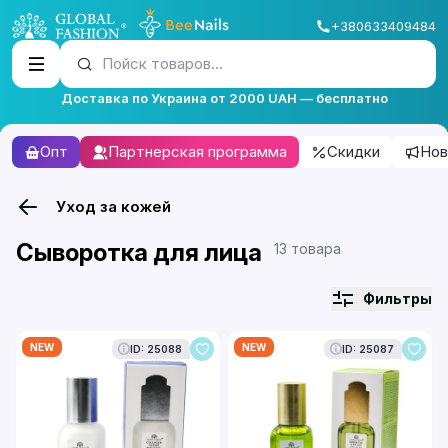
+380633409484
Пойск товаров...
Доставка по Украина от 2000 UAH — бесплатно
Опт
Партнерская программа
Скидки
Нов
Уход за кожей
Сыворотка для лица
13 товара
Фильтры
NEW
NEW
ID: 25088
ID: 25087