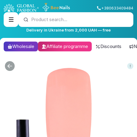
+380633409484
Product search...
Delivery in Ukraine from 2,000 UAH — free
Wholesale
Affiliate programme
Discounts
N