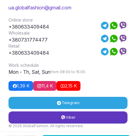
ua.globalfashion@gmail.com
Online store
+380633409484
Wholesale
+380731774477
Retail
+380633409484
Work schedule
Mon - Th, Sat, Sun
from 08:00 to 15:00
1,39 K
11,4 K
2,15 K
Telegram
Viber
© 2026 GlobalFashion. All rights reserved.
Return and exchange conditions