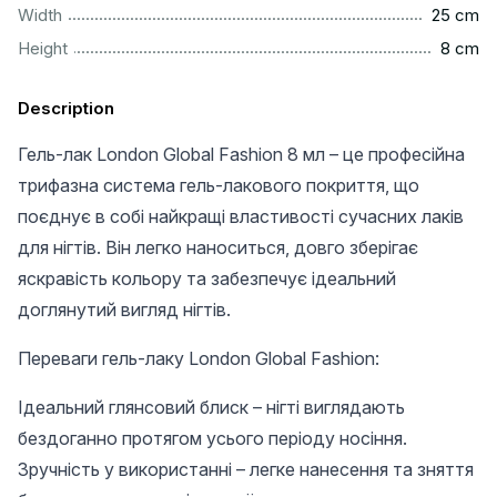
................................................................................................
Width
25 cm
..................................................................................................
Height
8 cm
Description
Гель-лак London Global Fashion 8 мл – це професійна
трифазна система гель-лакового покриття, що
поєднує в собі найкращі властивості сучасних лаків
для нігтів. Він легко наноситься, довго зберігає
яскравість кольору та забезпечує ідеальний
доглянутий вигляд нігтів.
Переваги гель-лаку London Global Fashion:
Ідеальний глянсовий блиск – нігті виглядають
бездоганно протягом усього періоду носіння.
Зручність у використанні – легке нанесення та зняття