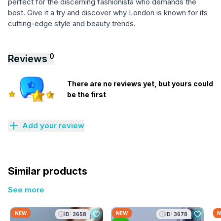
perfect for the discerning fashionista who demands the
best. Give it a try and discover why London is known for its
cutting-edge style and beauty trends.
0
Reviews
There are no reviews yet, but yours could
be the first
Add your review
Similar products
See more
NEW
NEW
N
ID: 3658
ID: 3678