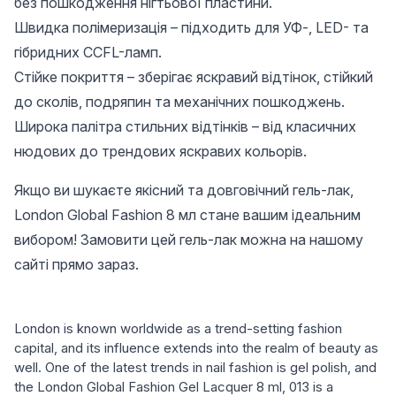
без пошкодження нігтьової пластини.
Швидка полімеризація – підходить для УФ-, LED- та
гібридних CCFL-ламп.
Стійке покриття – зберігає яскравий відтінок, стійкий
до сколів, подряпин та механічних пошкоджень.
Широка палітра стильних відтінків – від класичних
нюдових до трендових яскравих кольорів.
Якщо ви шукаєте якісний та довговічний гель-лак,
London Global Fashion 8 мл стане вашим ідеальним
вибором! Замовити цей гель-лак можна на нашому
сайті прямо зараз.
London is known worldwide as a trend-setting fashion
capital, and its influence extends into the realm of beauty as
well. One of the latest trends in nail fashion is gel polish, and
the London Global Fashion Gel Lacquer 8 ml, 013 is a