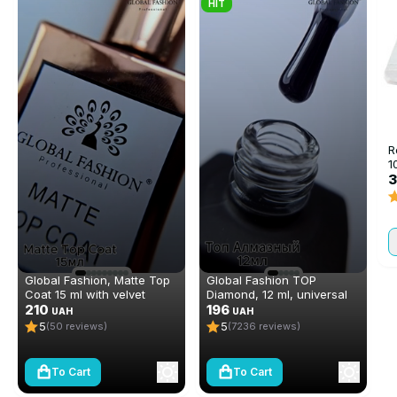
HIT
R
1
3
Global Fashion, Matte Top
Global Fashion TOP
Coat 15 ml with velvet
Diamond, 12 ml, universal
effect without sticky layer
210
non-stick topcoat
196
UAH
UAH
(top/finish)
(top/finish)
5
5
(50 reviews)
(7236 reviews)
To Cart
To Cart