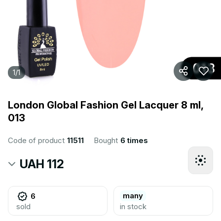
1
/
1
London Global Fashion Gel Lacquer 8 ml,
013
Code of product
11511
Bought
6 times
UAH 112
many
6
sold
in stock