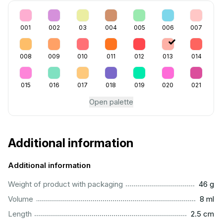
001
002
03
004
005
006
007
008
009
010
011
012
013
014
015
016
017
018
019
020
021
Open palette
Additional information
Additional information
...................................................................................................
Weight of product with packaging
46 g
...................................................................................................
Volume
8 ml
...............................................................................................
Length
2.5 cm