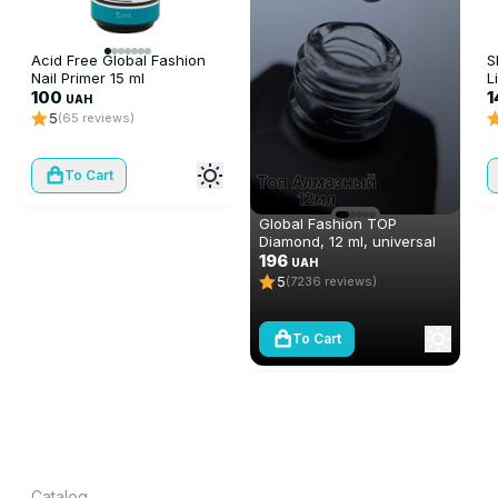
Acid Free Global Fashion
S
Nail Primer 15 ml
L
100
UAH
5
(65 reviews)
To Cart
Global Fashion TOP
Diamond, 12 ml, universal
non-stick topcoat
196
UAH
(top/finish)
5
(7236 reviews)
To Cart
Catalog