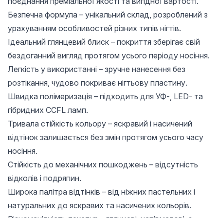
поєднання преміальної якості та вигідної вартості.
Безпечна формула – унікальний склад, розроблений з
урахуванням особливостей різних типів нігтів.
Ідеальний глянцевий блиск – покриття зберігає свій
бездоганний вигляд протягом усього періоду носіння.
Легкість у використанні – зручне нанесення без
розтікання, чудово покриває нігтьову пластину.
Швидка полімеризація – підходить для УФ-, LED- та
гібридних CCFL ламп.
Тривала стійкість кольору – яскравий і насичений
відтінок залишається без змін протягом усього часу
носіння.
Стійкість до механічних пошкоджень – відсутність
відколів і подряпин.
Широка палітра відтінків – від ніжних пастельних і
натуральних до яскравих та насичених кольорів.