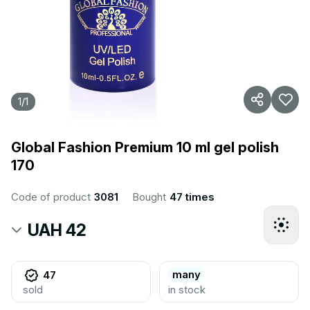
1
/
1
Global Fashion Premium 10 ml gel polish
170
Code of product
3081
Bought
47 times
UAH 42
many
47
sold
in stock