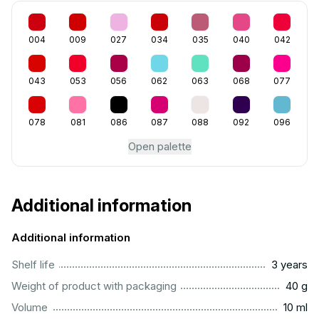
004
009
027
034
035
040
042
043
053
056
062
063
068
077
078
081
086
087
088
092
096
Open palette
Additional information
Additional information
..............................................................................................
Shelf life
3 years
...................................................................................................
Weight of product with packaging
40 g
..................................................................................................
Volume
10 ml