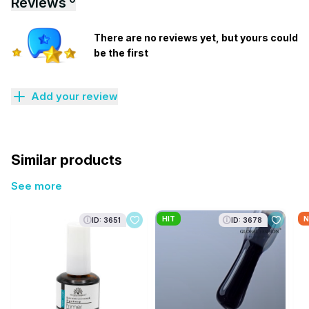
Reviews
There are no reviews yet, but yours could
be the first
Add your review
Similar products
See more
HIT
N
ID: 3651
ID: 3678