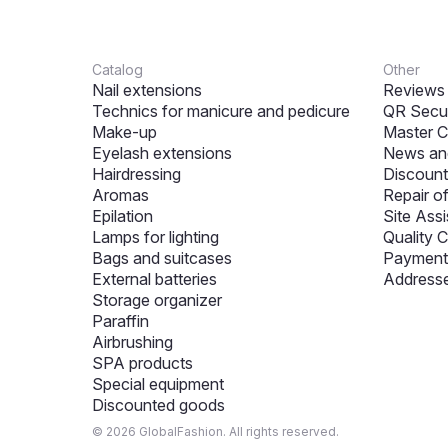
Catalog
Other
Nail extensions
Reviews
Technics for manicure and pedicure
QR Secur
Make-up
Master C
Eyelash extensions
News and
Hairdressing
Discount
Aromas
Repair o
Epilation
Site Assi
Lamps for lighting
Quality C
Bags and suitcases
Payment 
External batteries
Addresse
Storage organizer
Paraffin
Airbrushing
SPA products
Special equipment
Discounted goods
© 2026 GlobalFashion. All rights reserved.