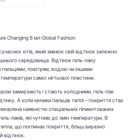
re Changing 8 мл Global Fashion
сучасних хітів, який змінює свій відтінок залежно
шнього середовища. Відтінок гель-лаку
з пальцями, повітрям, водою чи іншими
 температури самої нігтьової пластини.
UAH 100
UAH 35
UAH 
юром замерзають і стають холодними, гель-лак
Remove Cream RC-
Hair removal strips in
Silicon
тінку. А коли кінчики пальців теплі – покриття стає
01
packs of 50 PCs.
from Gl
зумовлена наявністю спеціальних пігментованих
12ml
ель-лаків, які чутливі до змін температури. В
 тепла, що поглинає покриття, більш виразно
й відтінок.