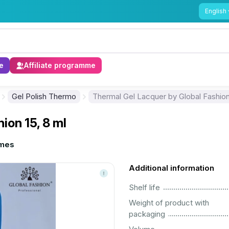
English
e
Affiliate programme
Gel Polish Thermo
Thermal Gel Lacquer by Global Fashion
ion 15, 8 ml
imes
Additional information
................................................................................................................
Shelf life
Weight of product with
................................................................................................................
packaging
................................................................................................................