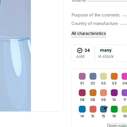
Volume
................................................................................................................
Purpose of the cosmetic
................................................................................................................
Country of manufacture
All characteristics
many
34
sold
in stock
01
02
03
03
0
08
08
09
10
11
14
15
15
16
16
Open pale