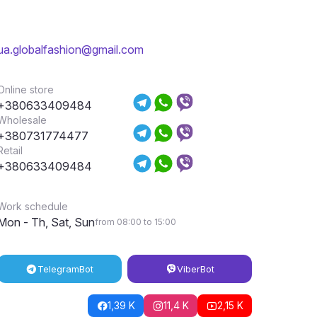
ua.globalfashion@gmail.com
Online store
+380633409484
Wholesale
+380731774477
Retail
+380633409484
Work schedule
Mon - Th, Sat, Sun
from 08:00 to 15:00
Telegram
Bot
Viber
Bot
1,39 K
11,4 K
2,15 K