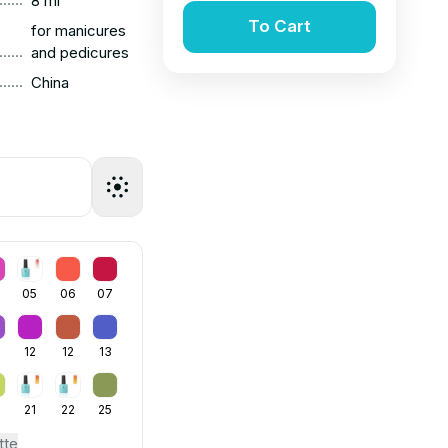
8 ml
To Cart
for manicures
......
and pedicures
......
China
4
05
06
07
12
12
13
21
22
25
tte