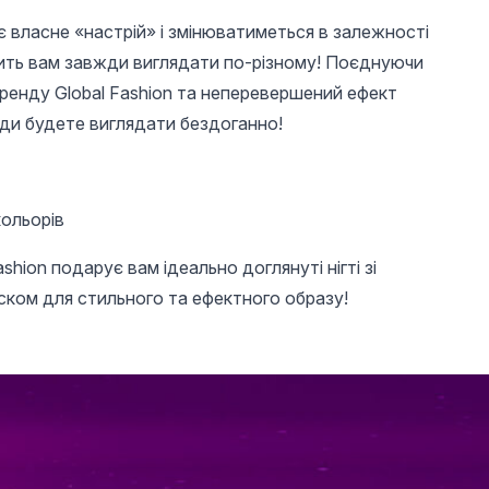
 власне «настрій» і змінюватиметься в залежності
ить вам завжди виглядати по-різному! Поєднуючи
бренду Global Fashion та неперевершений ефект
жди будете виглядати бездоганно!
кольорів
shion подарує вам ідеально доглянуті нігті зі
ском для стильного та ефектного образу!