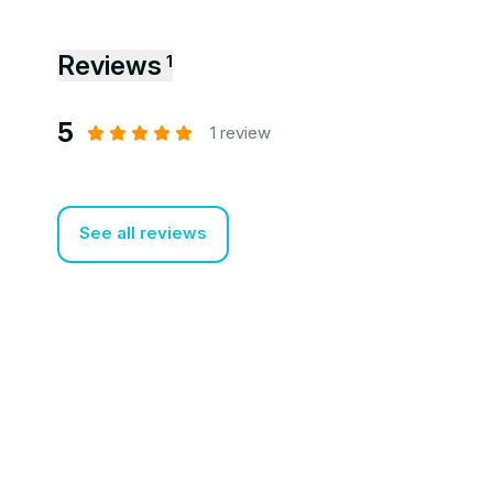
Reviews
1
5
1 review
See all reviews