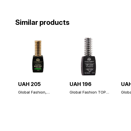
Similar products
UAH 205
UAH 196
UAH
Global Fashion,
Global Fashion TOP
Glob
Strong Long Lasting
Diamond, 12 ml,
Diam
Base Coat 12 ml
universal non-stick
Non-
topcoat (top/finish)
(Top/