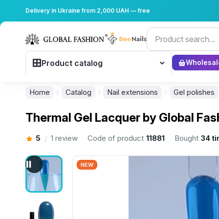
Delivery in Ukraine from 2,000 UAH — free
Product catalog
Wholesal
Home
Catalog
Nail extensions
Gel polishes
Thermal Gel Lacquer by Global Fash
5
1 review
Code of product
11881
Bought
34 t
/
NEW
................................................................................................................
................................................................................................................
................................................................................................................