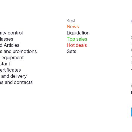
Best
News
ity control
Liquidation
lasses
Top sales
 Articles
Hot deals
s and promotions
Sets
f equipment
stant
ertificates
and delivery
s and contacts