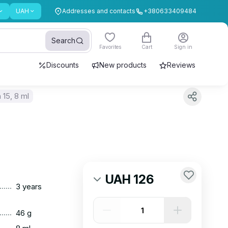
UAH
Addresses and contacts
+380633409484
Search
Favorites
Cart
Sign in
Discounts
New products
Reviews
 15, 8 ml
UAH 126
......
3 years
......
46 g
......