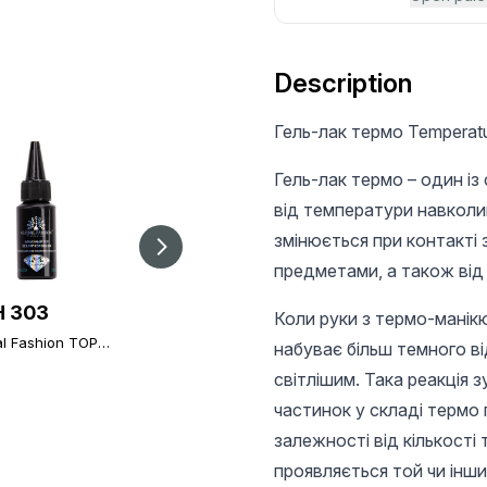
Description
Гель-лак термо Temperatu
Гель-лак термо – один із 
від температури навколи
змінюється при контакті 
предметами, а також від
 303
UAH 32.4
UAH 25
Коли руки з термо-манік
al Fashion TOP
Magnet for Cateyes
Nail file Global
набуває більш темного від
ond Universal
gel nail polish
Fashion 180/240
Stick Topcoat
світлішим. Така реакція 
Finish), 30 ml
частинок у складі термо г
залежності від кількості
проявляється той чи інши