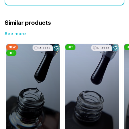
Similar products
See more
NEW
HIT
H
ID: 3642
ID: 3678
HIT