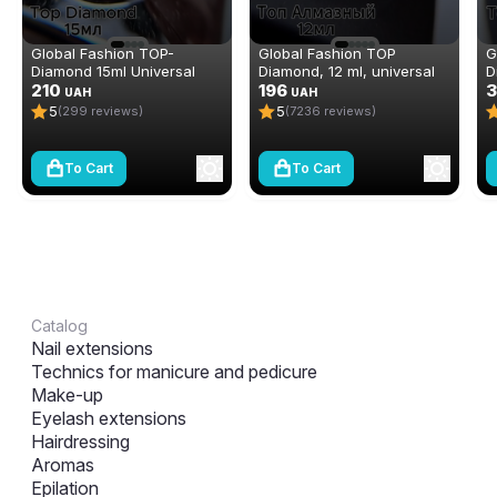
Global Fashion TOP-
Global Fashion TOP
G
Diamond 15ml Universal
Diamond, 12 ml, universal
D
Non-Stick Topcoat
210
non-stick topcoat
196
S
UAH
UAH
(Top/Finish)
(top/finish)
3
5
5
(299 reviews)
(7236 reviews)
To Cart
To Cart
Catalog
Nail extensions
Technics for manicure and pedicure
Make-up
Eyelash extensions
Hairdressing
Aromas
Epilation