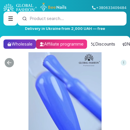
+380633409484
Product search...
Delivery in Ukraine from 2,000 UAH — free
Wholesale
Affiliate programme
Discounts
N