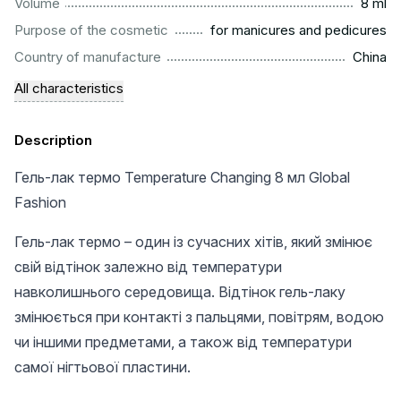
...................................................................................................
Volume
8 ml
.........................................................
Purpose of the cosmetic
for manicures and pedicures
.................................................................................................
Country of manufacture
China
All characteristics
Description
Гель-лак термо Temperature Changing 8 мл Global
Fashion
Гель-лак термо – один із сучасних хітів, який змінює
свій відтінок залежно від температури
навколишнього середовища. Відтінок гель-лаку
змінюється при контакті з пальцями, повітрям, водою
чи іншими предметами, а також від температури
самої нігтьової пластини.