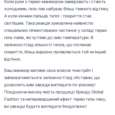
Коли руки з термо-манікюром замерзають і стають
холодними, гель-лак набуває більш темного відтінку.
А коли кінчики пальців теплі – покриття стає
світлішим. Така реакція зумовлена наявністю
спеціальних пігментованих частинок у складі термо
гель-лаків, які чутливі до змін температури. В
залежності від кількості тепла, що поглинає
покриття, більш виразно проявляється той чи інший
відтінок.
Ваш манікюр матиме своє власне «настрій» і
змінюватиметься в залежності від обставин, що
дозволить вам завжди виглядати по-різному!
Поєднуючи високу якість продукції бренду Global
Fashion та неперевершений ефект термо гель-лаку,
ви завжди будете виглядати бездоганно!