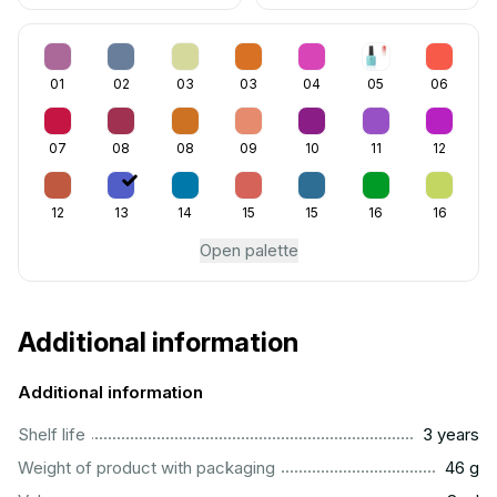
01
02
03
03
04
05
06
07
08
08
09
10
11
12
12
13
14
15
15
16
16
Open palette
Additional information
Additional information
..............................................................................................
Shelf life
3 years
...................................................................................................
Weight of product with packaging
46 g