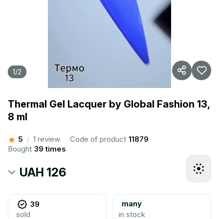
1
/
2
Thermal Gel Lacquer by Global Fashion 13,
8 ml
5
1 review
Code of product
11879
/
Bought
39 times
UAH 126
many
39
sold
in stock