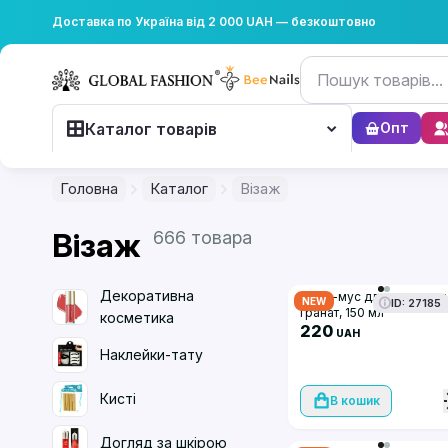
Доставка по Україна від 2 000 UAH — безкоштовно
Каталог товарів
Опт
Головна
Каталог
Візаж
Візаж
666 товара
Декоративна
Пінка-мус для вмивання
NEW
ID: 27185
гранат, 150 мл
косметика
220
UAH
Наклейки-тату
Кисті
В кошик
Догляд за шкірою