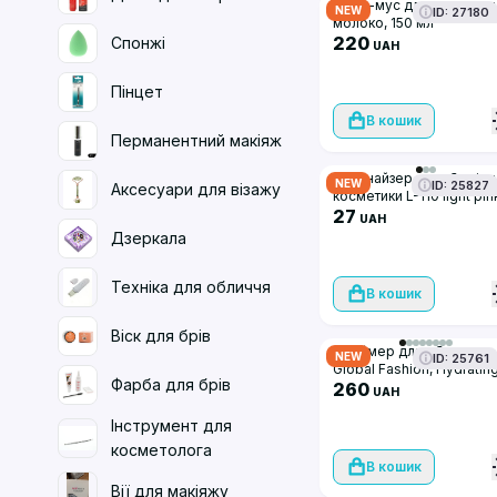
Пінка-мус для вмивання
NEW
ID: 27180
молоко, 150 мл
220
Спонжі
UAH
Пінцет
В кошик
Перманентний макіяж
Органайзер для зберіга
NEW
ID: 25827
Аксесуари для візажу
косметики L-110 light pin
27
UAH
Дзеркала
Техніка для обличчя
В кошик
Віск для брів
Праймер для обличчя
NEW
ID: 25761
Global Fashion, Hydratin
Фарба для брів
Makeup Primer Milk, GF
260
UAH
2069, 40gr
Інструмент для
косметолога
В кошик
Вії для макіяжу