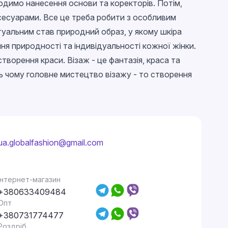
водимо нанесення основи та коректорів. Потім,
сесуарами. Все це треба робити з особливим
туальним став природний образ, у якому шкіра
ня природності та індивідуальності кожної жінки.
орення краси. Візаж - це фантазія, краса та
сь чому головне мистецтво візажу - то створення
ua.globalfashion@gmail.com
Інтернет-магазин
+380633409484
Опт
+380731774477
Роздріб