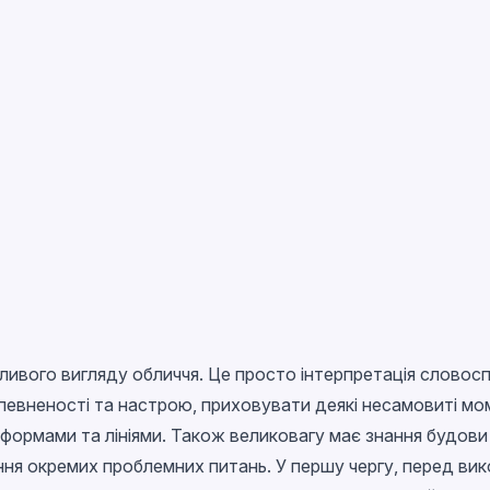
ливого вигляду обличчя. Це просто інтерпретація словосп
певненості та настрою, приховувати деякі несамовиті мо
 формами та лініями. Також великовагу має знання будови 
ння окремих проблемних питань. У першу чергу, перед вик