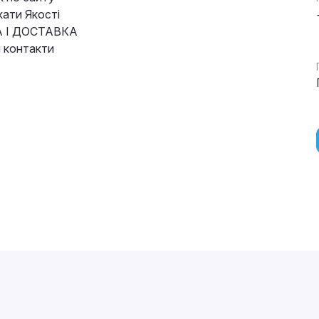
кати Якості
 І ДОСТАВКА
і контакти