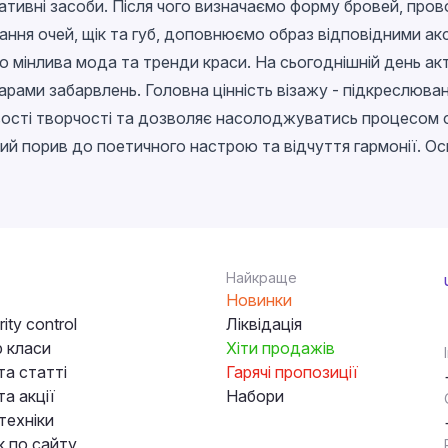
ративні засоби. Після чого визначаємо форму бровей, про
ня очей, щік та губ, доповнюємо образ відповідними ак
во мінлива мода та тренди краси. На сьогоднішній день ак
рами забарвлень. Головна цінність візажу - підкреслюван
ості творчості та дозволяє насолоджуватись процесом ств
який порив до поетичного настрою та відчуття гармонії. О
Найкраще
Новинки
ity control
Ліквідація
 класи
Хіти продажів
та статті
Гарячі пропозиції
а акції
Набори
техніки
к по сайту