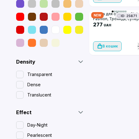
Маска для обличчя Glob
NEW
ID: 25671
Fashion, Троянда, супер
зволожуюча та освіжаю
277
UAH
25 мл, 10 шт
В кошик
Density
Transparent
Dense
Translucent
Effect
Day-Night
Pearlescent