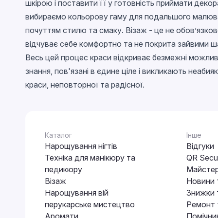
Chameleon
шкірою і поставити її у готовність приймати деко
вибираємо кольорову гаму для подальшого малюван
Stained glass
почуттям стилю та смаку. Візаж - це не обов’язко
Metallic
відчуває себе комфортно та не покрита зайвими ша
Neon
Весь цей процес краси відкриває безмежні можлив
Crackled
знання, пов'язані в єдине ціле і викликають неаби
Snowflakes
краси, неповторної та радісної.
EggShell
Cветящийся в темноте
Каталог
Інше
Нарощування нігтів
Відгуки
Техніка для манікюру та
QR Secur
педикюру
Майстер
Візаж
Новини 
Нарощування вій
Знижки т
перукарське мистецтво
Ремонт 
Аромати
Помічни