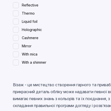
Reflective
Thermo
Liquid foil
Holographic
Cashmere
Mirror
With mica
With a shimmer
Spreading (wet)
With flakes
Візаж - це мистецтво створення гарного та приваб
Magnetic
прикрасний деталь обліку може надавати певної в
Glossy
вимагає певних знань з кольорів та їх поєднання, з
With confetti
складання правильної програми догляду і розв’яза