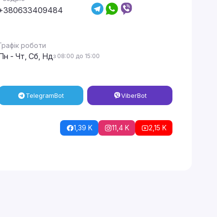
+380633409484
Графік роботи
Пн - Чт, Сб, Нд
з 08:00 до 15:00
Telegram
Bot
Viber
Bot
1,39 K
11,4 K
2,15 K