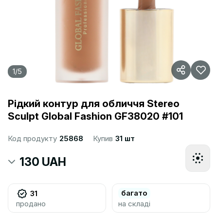
1
/
5
Рідкий контур для обличчя Stereo
Sculpt Global Fashion GF38020 #101
Код продукту
25868
Купив
31 шт
130 UAH
багато
31
продано
на складі