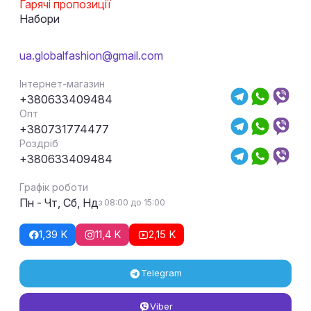
Гарячі пропозиції
Набори
ua.globalfashion@gmail.com
Інтернет-магазин
+380633409484
Опт
+380731774477
Роздріб
+380633409484
Графік роботи
Пн - Чт, Сб, Нд
з 08:00 до 15:00
1,39 K
11,4 K
2,15 K
Telegram
Viber