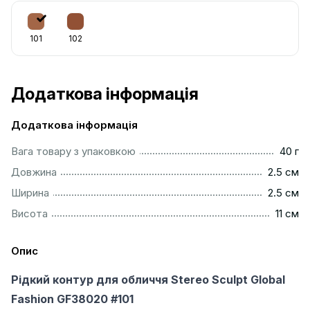
101
102
Додаткова інформація
Додаткова інформація
...................................................................................................
Вага товару з упаковкою
40 г
...............................................................................................
Довжина
2.5 см
...............................................................................................
Ширина
2.5 см
..................................................................................................
Висота
11 см
Опис
Рідкий контур для обличчя Stereo Sculpt Global
Fashion GF38020 #101