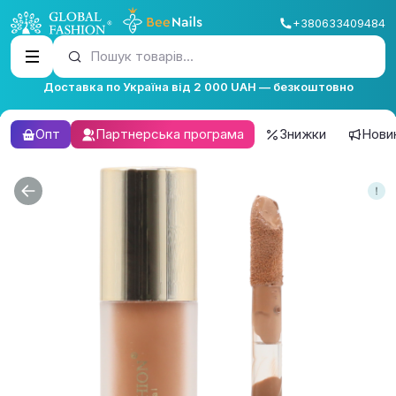
+380633409484
Пошук товарів...
Доставка по Україна від 2 000 UAH — безкоштовно
Опт
Партнерська програма
Знижки
Нови