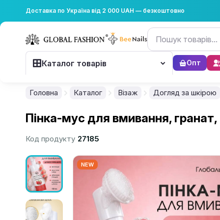
Доставка по Україна від 2 000 UAH — безкоштовно
Каталог товарів
Опт
Головна
Каталог
Візаж
Догляд за шкірою
Пінка-мус для вмивання, гранат,
Код продукту
27185
NEW
................................................................................................................