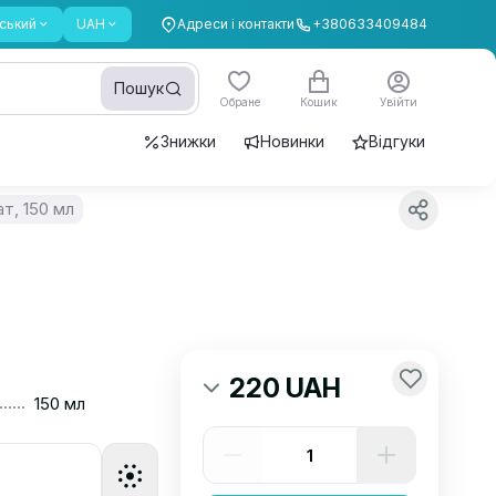
ський
UAH
Адреси і контакти
+380633409484
Пошук
Обране
Кошик
Увійти
Знижки
Новинки
Відгуки
т, 150 мл
220 UAH
......
150 мл