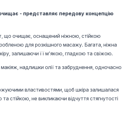
очищає - представляє передову концепцію
т, що очищає, оснащений ніжною, стійкою
робленою для розкішного масажу. Багата, ніжна
кіру, залишаючи її м'якою, гладкою та свіжою.
макіяж, надлишки олії та забруднення, одночасно
ожуючими властивостями, щоб шкіра залишалася
та стійкою, не викликаючи відчуття стягнутості