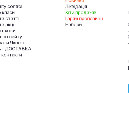
Новинки
ity control
Ліквідація
 класи
Хіти продажів
та статті
Гарячі пропозиції
а акції
Набори
техніки
к по сайту
кати Якості
 І ДОСТАВКА
і контакти