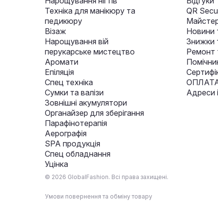
Нарощування нігтів
Відгуки
Техніка для манікюру та
QR Secur
педикюру
Майстер
Візаж
Новини 
Нарощування вій
Знижки т
перукарське мистецтво
Ремонт 
Аромати
Помічни
Епіляція
Сертифі
Спец техніка
ОПЛАТА
Сумки та валізи
Адреси 
Зовнішні акумулятори
Органайзер для зберігання
Парафінотерапія
Аерографія
SPA продукція
Спец обладнання
Уцінка
© 2026 GlobalFashion. Всі права захищені.
Умови повернення та обміну товару