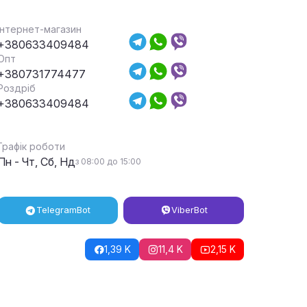
Інтернет-магазин
+380633409484
Опт
+380731774477
Роздріб
+380633409484
Графік роботи
Пн - Чт, Сб, Нд
з 08:00 до 15:00
Telegram
Bot
Viber
Bot
1,39 K
11,4 K
2,15 K