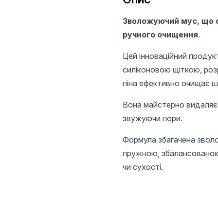
Зволожуючий мус, що 
ручного очищення
.
Цей інноваційний продук
силіконовою щіткою, роз
піна ефективно очищає ш
Вона майстерно видаляє 
звужуючи пори.
Формула збагачена звол
пружною, збалансованою 
чи сухості.