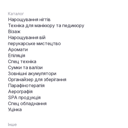
Каталог
Нарощування нігтів
Техніка для манікюру та педикюру
Візаж
Нарощування вій
перукарське мистецтво
Аромати
Епіляція
Спец техніка
Сумки та валізи
Зовнішні акумулятори
Органайзер для зберігання
Парафінотерапія
Аерографія
SPA продукція
Спец обладнання
Уцінка
Інше