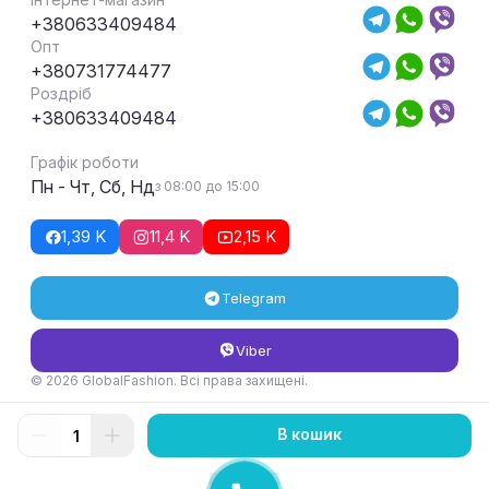
+380633409484
Опт
+380731774477
Роздріб
+380633409484
Графік роботи
Пн - Чт, Сб, Нд
з 08:00 до 15:00
1,39 K
11,4 K
2,15 K
Telegram
Viber
© 2026 GlobalFashion. Всі права захищені.
Умови повернення та обміну товару
В кошик