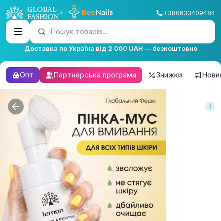
+380633409484
Пошук товарів...
Доставка по Україна від 2 000 UAH — безкоштовно
Опт
Партнерська програма
Знижки
Нови