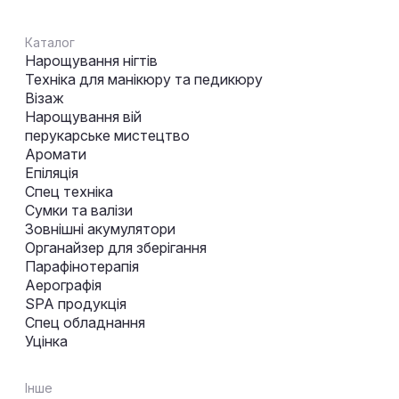
Каталог
Нарощування нігтів
Техніка для манікюру та педикюру
Візаж
Нарощування вій
перукарське мистецтво
Аромати
Епіляція
Спец техніка
Сумки та валізи
Зовнішні акумулятори
Органайзер для зберігання
Парафінотерапія
Аерографія
SPA продукція
Спец обладнання
Уцінка
Інше