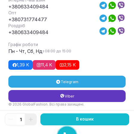
+380633409484
Опт
+380731774477
Роздріб
+380633409484
Графік роботи
Пн - Чт, Сб, Нд
з 08:00 до 15:00
1,39 K
11,4 K
2,15 K
Telegram
Viber
© 2026 GlobalFashion. Всі права захищені.
Умови повернення та обміну товару
В кошик