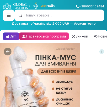
+380633409484
Пошук товарів...
Доставка по Україна від 2 000 UAH — безкоштовно
Опт
Партнерська програма
Знижки
Нови