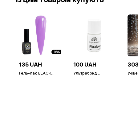
135 UAH
100 UAH
303
Гель-лак BLACK
Ультрабонд
Унів
ELITE 086 , Global
(безкислотний
верх
Fashion, 8 мл
праймер) Ultrabond
липк
Global Fashion, 15 мл
Fash
Алма
фініш