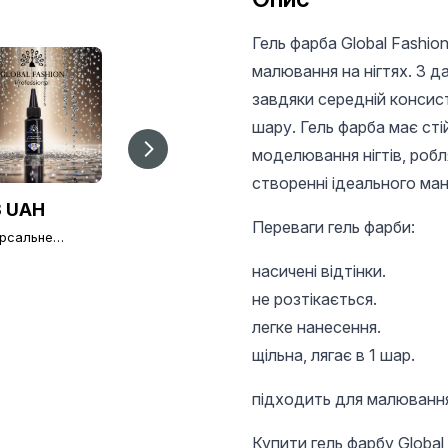
Гель фарба Global Fashio
малювання на нігтях. З 
завдяки середній консист
шару. Гель фарба має сті
моделювання нігтів, робл
створенні ідеального ман
 UAH
30 UAH
303 UAH
Переваги гель фарби:
ерсальне
Плоский пензель
Гель Global Fashion
нє покриття без
для гелю язичок
Magic-Extension 09,
ого шару Global
№4, Global Fashion
насичені відтінки.
30 мл
ion TOP-
не розтікається.
зний (топ/
), 30 мл
легке нанесення.
щільна, лягає в 1 шар.
підходить для малювання 
Купити гель фарбу Global