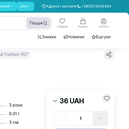
ський
UAH
Адреси і контакти
+380633409484
Пошук
Обране
Кошик
Увійти
Знижки
Новинки
Відгуки
l Fashion I107
36 UAH
......
3 роки
......
0.01 г
......
3 см