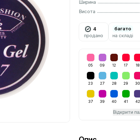
................................................................................................................
Ширина
................................................................................................................
Висота
багато
4
продано
на складі
05
09
12
17
18
23
27
28
29
3
37
39
40
41
42
Відкрити па
Опис