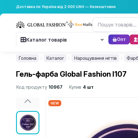
Доставка по Україна від 2 000 UAH — безкоштовно
Каталог товарів
Опт
Головна
Каталог
Нарощування нігтів
Фар
Гель-фарба Global Fashion I107
Код продукту
10967
Купив
4 шт
NEW
................................................................................................................
................................................................................................................
................................................................................................................