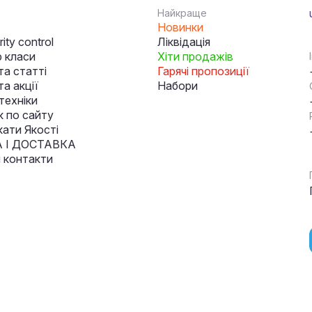
Найкраще
Новинки
ity control
Ліквідація
 класи
Хіти продажів
та статті
Гарячі пропозиції
а акції
Набори
техніки
к по сайту
кати Якості
 І ДОСТАВКА
і контакти