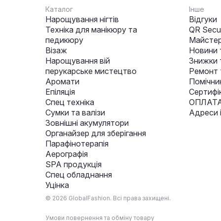
Каталог
Інше
Нарощування нігтів
Відгуки
Техніка для манікюру та
QR Secur
педикюру
Майстер
Візаж
Новини 
Нарощування вій
Знижки т
перукарське мистецтво
Ремонт 
Аромати
Помічни
Епіляція
Сертифі
Спец техніка
ОПЛАТА
Сумки та валізи
Адреси 
Зовнішні акумулятори
Органайзер для зберігання
Парафінотерапія
Аерографія
SPA продукція
Спец обладнання
Уцінка
© 2026 GlobalFashion. Всі права захищені.
Умови повернення та обміну товару