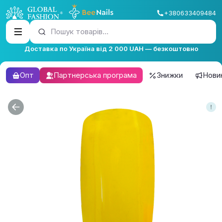
+380633409484
Пошук товарів...
Доставка по Україна від 2 000 UAH — безкоштовно
Опт
Партнерська програма
Знижки
Нови