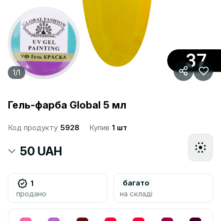
1
/
1
Гель-фарба Global 5 мл
Код продукту
5928
Купив
1 шт
50 UAH
багато
1
продано
на складі