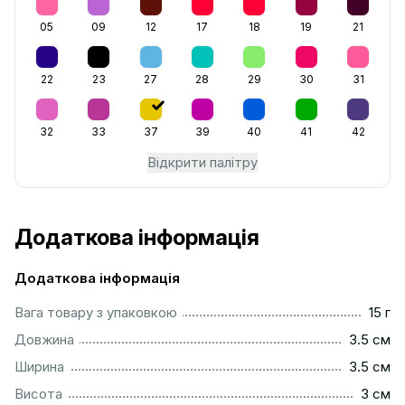
05
09
12
17
18
19
21
22
23
27
28
29
30
31
32
33
37
39
40
41
42
Відкрити палітру
Додаткова інформація
Додаткова інформація
....................................................................................................
Вага товару з упаковкою
15 г
...............................................................................................
Довжина
3.5 см
...............................................................................................
Ширина
3.5 см
..................................................................................................
Висота
3 см