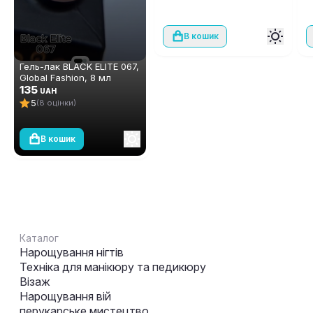
В кошик
Гель-лак BLACK ELITE 067,
Global Fashion, 8 мл
135
UAH
5
(8 оцінки)
В кошик
Каталог
Нарощування нігтів
Техніка для манікюру та педикюру
Візаж
Нарощування вій
перукарське мистецтво