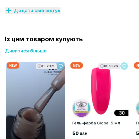
Додати свій відгук
Із цим товаром купують
Дивитися більше
NEW
NEW
N
ID: 2371
ID: 5926
Гель-фарба Global 5 мл
Г
50
UAH