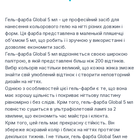
Гель-фарба Global 5 мл - це професійний засіб для
нанесення кольорового гелю на нігті різних довжин і
форм. Ця фарба представлена в маленькій пляшечці
об'ємом 5 мл, що робить її зручною у використанні і
дозволяє економити засіб.
Гель-фарба Global 5 мл відрізняється своєю широкою
палітрою, в якій представлені більш ніж 200 відтінків.
Вибір кольорів настільки великий, що кожна жінка зможе
знайти свій улюблений відтінок і створити неповторний
дизайн на нігтях.
Однією з особливостей цієї гель-фарби є те, що вона
має хорошу щільність і покриває нігтьову пластину
рівномірно і без слідів. Крім того, гель-фарба Global 5 мл
повністю сушиться в ультрафіолетовій лампі за 2
хвилини, що економить час майстра і клієнта.
Крім того, цей гель має прекрасну стійкість. Він
збереже яскравий колір і блиск на нігтях протягом
декількох тижнів. І не тільки, гель фарба Global 5мл не