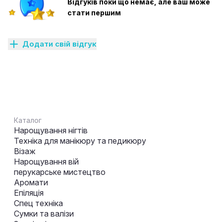
Відгуків поки що немає, але ваш може
стати першим
Додати свій відгук
Каталог
Нарощування нігтів
Техніка для манікюру та педикюру
Візаж
Нарощування вій
перукарське мистецтво
Аромати
Епіляція
Спец техніка
Сумки та валізи