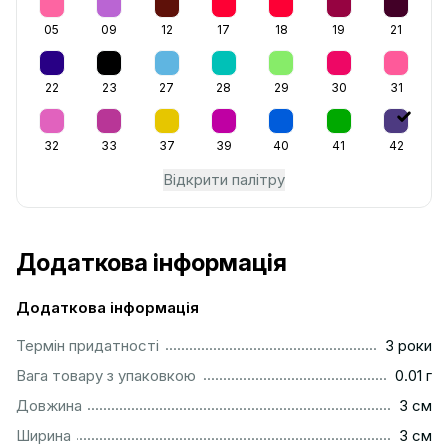
05
09
12
17
18
19
21
22
23
27
28
29
30
31
32
33
37
39
40
41
42
Відкрити палітру
Додаткова інформація
Додаткова інформація
...............................................................................................
Термін придатності
3 роки
.................................................................................................
Вага товару з упаковкою
0.01 г
..................................................................................................
Довжина
3 см
..................................................................................................
Ширина
3 см