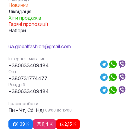
Новинки
Ліквідація
Хіти продажів
Гарячі пропозиції
Набори
ua.globalfashion@gmail.com
Інтернет-магазин
+380633409484
Опт
+380731774477
Роздріб
+380633409484
Графік роботи
Пн - Чт, Сб, Нд
з 08:00 до 15:00
1,39 K
11,4 K
2,15 K