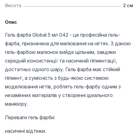
..................................................................................................
Висота
2 см
Опис
Гель фарба Global 5 мл 042 - це професійна гель-
фарба, призначена для малювання на нігтях. З даною
гель-фарбою малюнок вийде щільним, завдяки
середній консистенції та насиченій пігментації,
достатньо одного шару. Гель фарба має стійкий
пігмент, а сумісність з будь-якою системою
моделювання нігтів, роблять гель-фарбу одним з
незамінних матеріалів у створенні ідеального
манікюру.
Переваги гель фарби:
насичені відтінки.