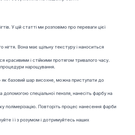
тів. У цій статті ми розповімо про переваги цієї
го нігтя. Вона має щільну текстуру і наноситься
ься красивими і стійкими протягом тривалого часу.
я процедури нарощування.
о як базовий шар висохне, можна приступати до
а допомогою спеціальної пензля, нанесіть фарбу на
ку полімерізацію. Повторіть процес нанесення фарби
овуйте її з розумом і дотримуйтесь наших