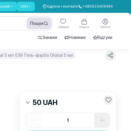
ський
UAH
Адреси і контакти
+380633409484
Пошук
Обране
Кошик
Увійти
Знижки
Новинки
Відгуки
al 5 мл 039 Гель-фарба Global 5 мл
50 UAH