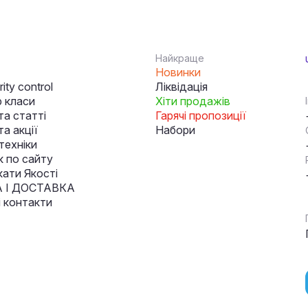
Найкраще
Новинки
ity control
Ліквідація
 класи
Хіти продажів
та статті
Гарячі пропозиції
а акції
Набори
техніки
к по сайту
кати Якості
 І ДОСТАВКА
і контакти