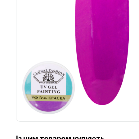
................................................................................................................
................................................................................................................
Із цим товаром купують