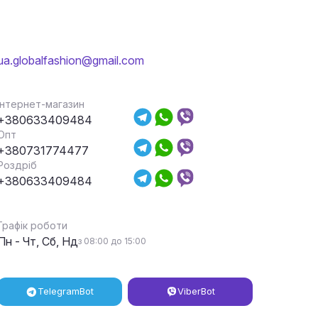
ua.globalfashion@gmail.com
Інтернет-магазин
+380633409484
Опт
+380731774477
Роздріб
+380633409484
Графік роботи
Пн - Чт, Сб, Нд
з 08:00 до 15:00
Telegram
Bot
Viber
Bot