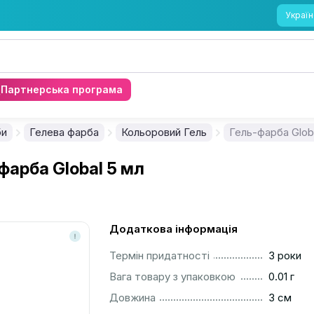
Україн
Партнерська програма
би
Гелева фарба
Кольоровий Гель
Гель-фарба Glob
фарба Global 5 мл
Додаткова інформація
..............................................................................................
Термін придатності
3 роки
..............................................................................................
Вага товару з упаковкою
0.01 г
..............................................................................................
Довжина
3 см