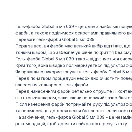
Гель-фарба Global 5 мл 039 - це один з найбільш попул
фарби, а також поділимося секретами правильного ви
Переваги гель-фарби Global 5 мл 039
Перш за все, ця фарба має великий вибір відтінків, щ
тонким шаром, що забезпечує рівне покриття без смуг
Гель-фарба Global 5 мл 039 також відрізняється висок
Крім того, вона швидко полімеризується під ультраф
Як правильно використовувати гель-фарбу Global 5 мл
Перед початком процедури необхідно очистити поверхн
нанесення кольорової гель-фарби.
Перед нанесенням фарби ретельно струште її контейне
нігті тонким шаром, залишаючи невеликий зазор біля ос
Після нанесення фарби потримайте руку під ультрафі
та полімерізації до досягнення бажаної інтенсивності
На закінчення, гель-фарба Global 5 мл 039 - це незамі
рекомендацій, щоб досягти найкращого результату.