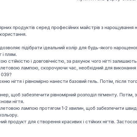
ярних продуктів серед професійних майстрів з нарощування ніг
користання.
о дозволяє підібрати ідеальний колір для будь-якого нарощено
 і плям.
ою стійкістю і довговічністю, за рахунок чого нігті залишают
іолетовою лампою, скорочуючи час, необхідний для виконанн
 039?
ю нігтя і рівномірно нанести базовий гель. Потім, після тог
р, щоб забезпечити рівномірний розподіл пігменту. Потім, з
нови нігтя.
олетовою лампою протягом 1-2 хвилин, щоб забезпечити швид
 кольору.
нний продукт для створення красивих і стійких нігтів. Застос