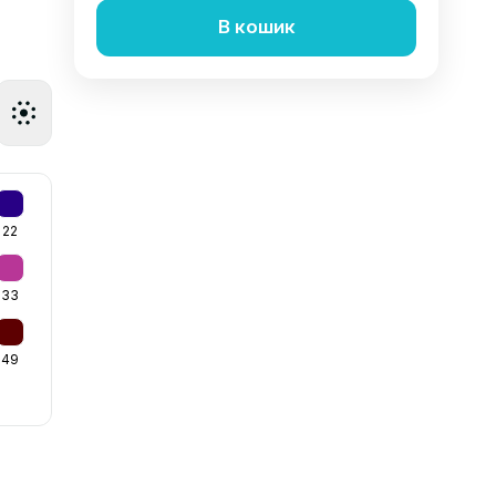
В кошик
22
33
49