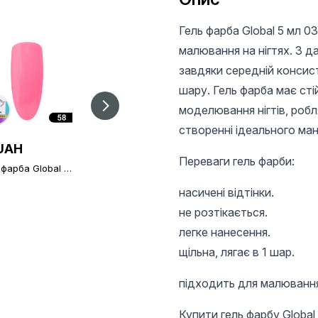
Гель фарба Global 5 мл 0
малювання на нігтях. З 
завдяки середній консист
шару. Гель фарба має сті
моделювання нігтів, робл
створенні ідеального ман
UAH
36 UAH
36 UAH
Переваги гель фарби:
-фарба Global 5
Гель-фарба Global
Гель-фарба Global
58 Гель-фарба
Fashion H87
Fashion H92
l 5 мл 058
насичені відтінки.
не розтікається.
легке нанесення.
щільна, лягає в 1 шар.
підходить для малювання 
Купити гель фарбу Global