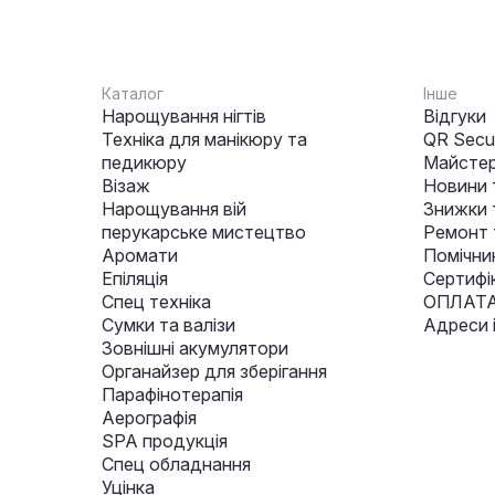
Каталог
Інше
Нарощування нігтів
Відгуки
Техніка для манікюру та
QR Secur
педикюру
Майстер
Візаж
Новини 
Нарощування вій
Знижки т
перукарське мистецтво
Ремонт 
Аромати
Помічни
Епіляція
Сертифі
Спец техніка
ОПЛАТА
Сумки та валізи
Адреси 
Зовнішні акумулятори
Органайзер для зберігання
Парафінотерапія
Аерографія
SPA продукція
Спец обладнання
Уцінка