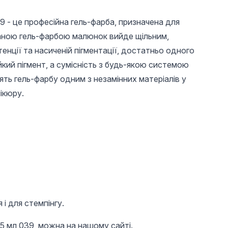
39 - це професійна гель-фарба, призначена для
даною гель-фарбою малюнок вийде щільним,
енції та насиченій пігментації, достатньо одного
йкий пігмент, а сумісність з будь-якою системою
ять гель-фарбу одним з незамінних матеріалів у
ікюру.
36 UAH
160 UAH
Гель-фарба Global
Одноразові
Fashion J116
пластикові форми
для нігтів, GF-100,
300 шт
і для стемпінгу.
 5 мл 039, можна на нашому сайті.