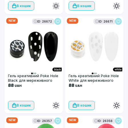
В кошик
В кошик
NEW
NEW
ID: 26672
ID: 26671
Гель креативний Poke Hole
Гель креативний Poke Hole
Black для мереживного
White для мереживного
ефекту, 5 г
88
ефекту, 5 г
88
UAH
UAH
В кошик
В кошик
NEW
NEW
ID: 26357
ID: 26356