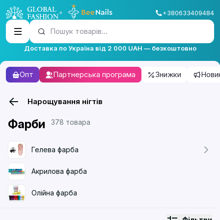
+380633409484
Пошук товарів...
Доставка по Україна від 2 000 UAH — безкоштовно
Опт
Партнерська програма
Знижки
Нови
Нарощування нігтів
Фарби
378 товара
Гелева фарба
Акрилова фарба
Олійна фарба
Фільтри