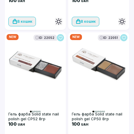
100
100
UAH
UAH
В кошик
В кошик
NEW
NEW
ID: 22052
ID: 22051
Гель фарба Solid state nail
Гель фарба Solid state nail
polish gel CP52 8гр
polish gel CP50 8гр
100
100
UAH
UAH