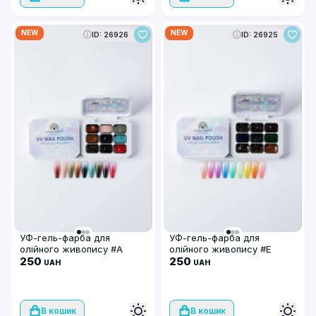
NEW
NEW
ID: 26926
ID: 26925
УФ-гель-фарба для
УФ-гель-фарба для
олійного живопису #А
олійного живопису #E
250
250
UAH
UAH
В кошик
В кошик