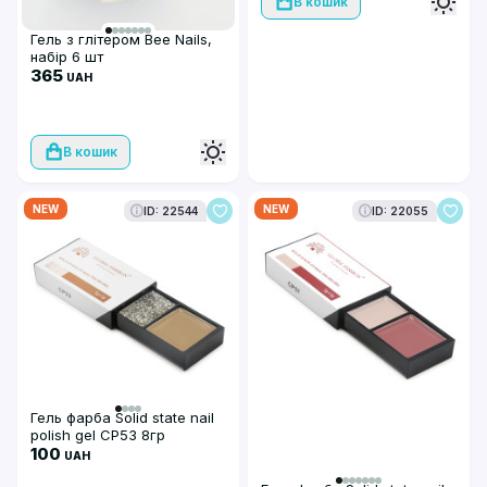
В кошик
Гель з глітером Bee Nails,
набір 6 шт
365
UAH
В кошик
NEW
NEW
ID: 22544
ID: 22055
Гель фарба Solid state nail
polish gel CP53 8гр
100
UAH