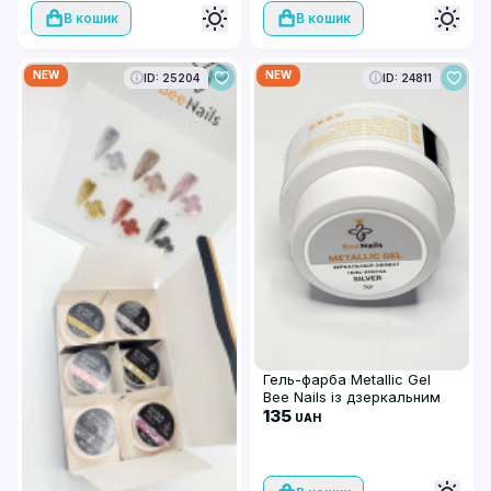
В кошик
В кошик
NEW
NEW
ID: 25204
ID: 24811
Гель-фарба Metallic Gel
Bee Nails із дзеркальним
ефектом (5 г)
135
UAH