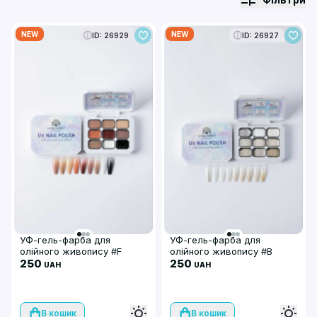
NEW
NEW
ID: 26929
ID: 26927
УФ-гель-фарба для
УФ-гель-фарба для
олійного живопису #F
олійного живопису #В
250
250
UAH
UAH
В кошик
В кошик