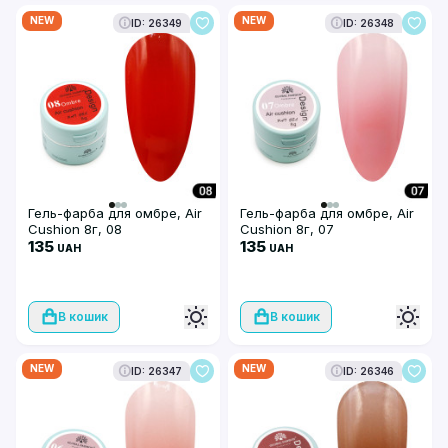
NEW
NEW
ID: 26349
ID: 26348
Гель-фарба для омбре, Air
Гель-фарба для омбре, Air
Cushion 8г, 08
Cushion 8г, 07
135
135
UAH
UAH
В кошик
В кошик
NEW
NEW
ID: 26347
ID: 26346