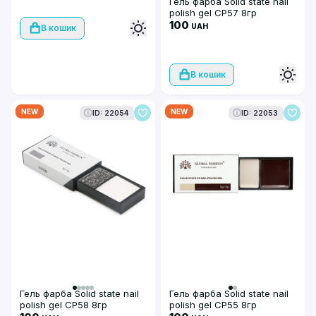
Гель фарба Solid state nail
polish gel CP57 8гр
100
UAH
В кошик
В кошик
NEW
NEW
ID: 22054
ID: 22053
Гель фарба Solid state nail
Гель фарба Solid state nail
polish gel CP58 8гр
polish gel CP55 8гр