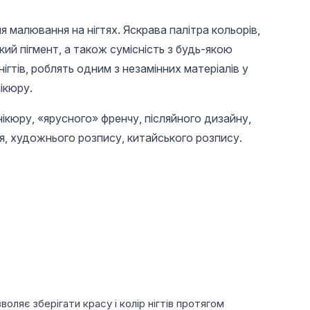
 малювання на нігтях. Яскрава палітра кольорів,
кий пігмент, а також сумісність з будь-якою
тів, роблять одним з незамінних матеріалів у
ікюру.
ікюру, «ярусного» френчу, післяйного дизайну,
, художнього розпису, китайського розпису.
210 UAH
38 UAH
60,6
Каучукова база для
Пензель для акрилу
Апельс
гель-лаку френч,
1 шт, синя спіраль
палички
Rubber Base Coat
100 шт
French, 15 мл., колір
прозоро-молочний,
Global Fashion 13
оляє зберігати красу і колір нігтів протягом