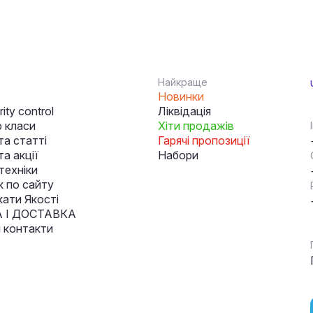
Найкраще
Новинки
ity control
Ліквідація
 класи
Хіти продажів
та статті
Гарячі пропозиції
а акції
Набори
техніки
к по сайту
кати Якості
 І ДОСТАВКА
і контакти