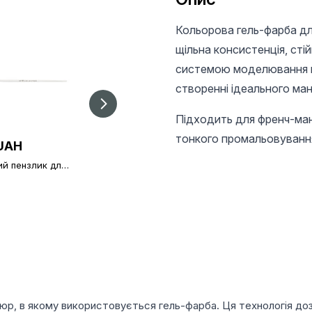
Кольорова гель-фарба для
щільна консистенція, стій
системою моделювання ніг
створенні ідеального ман
Підходить для френч-ман
тонкого промальовування
UAH
30 UAH
28 UAH
ий пензлик для
Пензлик для
Тонкий пензлик для
кюру 000
малювання 002,
манікюру 00
тонкий пензлик
Global Fashion
кюр, в якому використовується гель-фарба. Ця технологія дозв