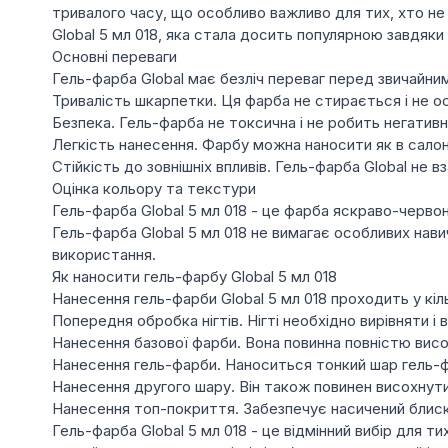
тривалого часу, що особливо важливо для тих, хто не
Global 5 мл 018, яка стала досить популярною завдяки
Основні переваги
Гель-фарба Global має безліч переваг перед звичайним
Тривалість шкарпетки. Ця фарба не стирається і не ос
Безпека. Гель-фарба не токсична і не робить негативно
Легкість нанесення. Фарбу можна наносити як в салоні
Стійкість до зовнішніх впливів. Гель-фарба Global не
Оцінка кольору та текстури
Гель-фарба Global 5 мл 018 - це фарба яскраво-червон
Гель-фарба Global 5 мл 018 не вимагає особливих нав
використання.
Як наносити гель-фарбу Global 5 мл 018
Нанесення гель-фарби Global 5 мл 018 проходить у кіль
Попередня обробка нігтів. Нігті необхідно вирівняти і 
Нанесення базової фарби. Вона повинна повністю висо
Нанесення гель-фарби. Наноситься тонкий шар гель-фа
Нанесення другого шару. Він також повинен висохнути
Нанесення топ-покриття. Забезпечує насичений блиск і 
Гель-фарба Global 5 мл 018 - це відмінний вибір для тих