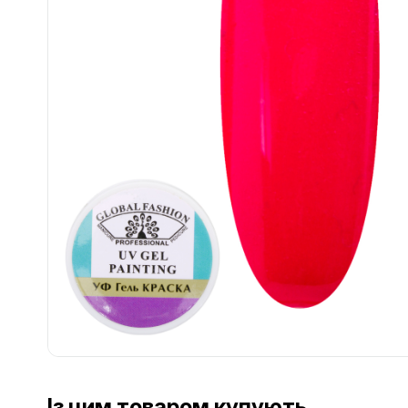
................................................................................................................
................................................................................................................
Із цим товаром купують