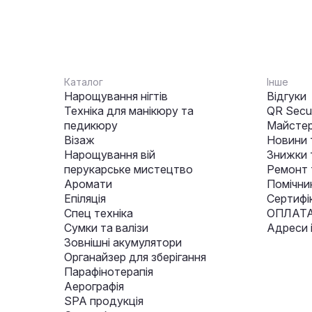
Каталог
Інше
Нарощування нігтів
Відгуки
Техніка для манікюру та
QR Secur
педикюру
Майстер
Візаж
Новини 
Нарощування вій
Знижки т
перукарське мистецтво
Ремонт 
Аромати
Помічни
Епіляція
Сертифі
Спец техніка
ОПЛАТА
Сумки та валізи
Адреси 
Зовнішні акумулятори
Органайзер для зберігання
Парафінотерапія
Аерографія
SPA продукція