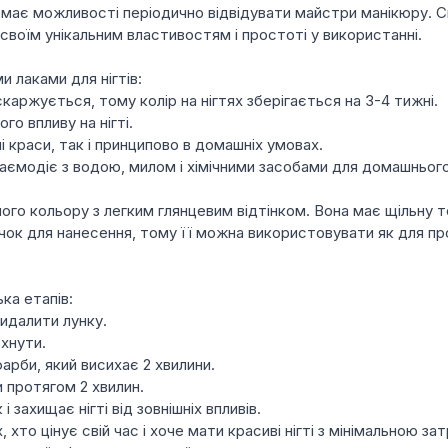
 має можливості періодично відвідувати майстри манікюру. 
 своїм унікальним властивостям і простоті у використанні.
и лаками для нігтів:
каржується, тому колір на нігтях зберігається на 3-4 тижні.
го впливу на нігті.
 краси, так і принципово в домашніх умовах.
 взаємодіє з водою, милом і хімічними засобами для домашньо
ого кольору з легким глянцевим відтінком. Вона має щільну те
ичок для нанесення, тому її можна використовувати як для пр
ка етапів:
видалити лунку.
хнути.
рби, який висихає 2 хвилини.
 протягом 2 хвилин.
захищає нігті від зовнішніх впливів.
, хто цінує свій час і хоче мати красиві нігті з мінімальною з