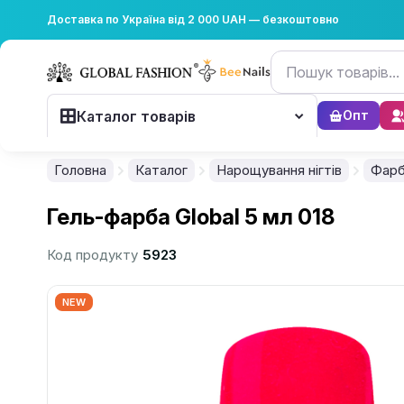
Доставка по Україна від 2 000 UAH — безкоштовно
Каталог товарів
Опт
Головна
Каталог
Нарощування нігтів
Фар
Гель-фарба Global 5 мл 018
Код продукту
5923
NEW
................................................................................................................
................................................................................................................
................................................................................................................