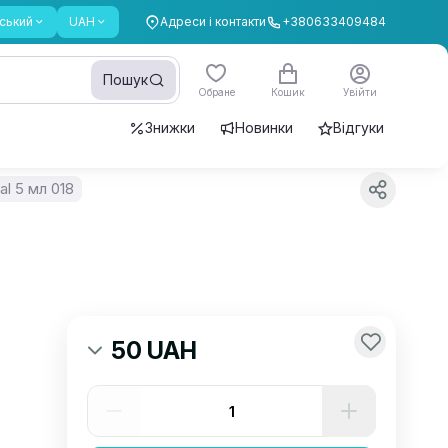
ський
UAH
Адреси і контакти
+380633409484
Пошук
Обране
Кошик
Увійти
Знижки
Новинки
Відгуки
l 5 мл 018
50 UAH