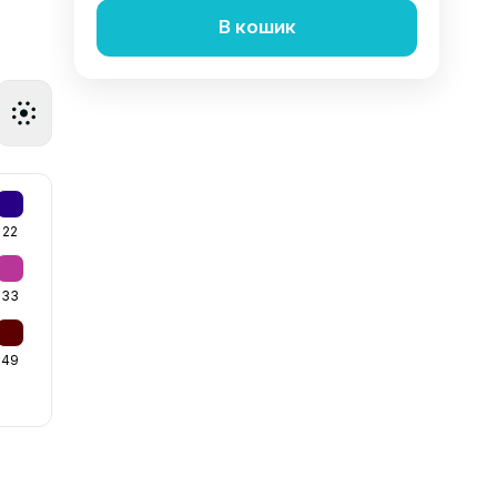
В кошик
22
33
49