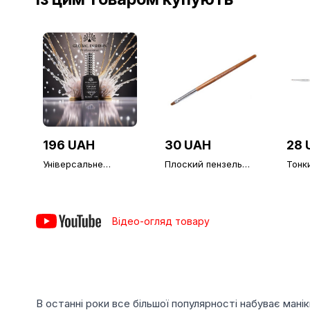
196 UAH
30 UAH
28 
Універсальне
Плоский пензель
Тонк
верхнє покриття без
для гелю язичок
мані
липкого шару Global
№4, Global Fashion
Fashion TOP-
Алмазний (топ/
фініш), 12 мл
Відео-огляд товару
В останні роки все більшої популярності набуває мані