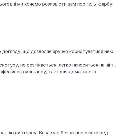
Сьогодні ми хочемо розповісти вам про гель-фарбу
го догляду, що дозволяє зручно користуватися нею.
кстуру, не розтікається, легко наноситься на нігті.
офесійного манікюру, так і для домашнього
атратою сил і часу. Вона має безліч переваг перед