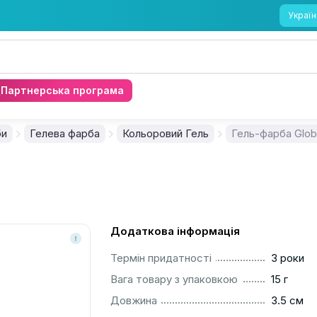
Україн
Партнерська програма
би
Гелева фарба
Кольоровий Гель
Гель-фарба Globa
Додаткова інформація
..............................................................................................
Термін придатності
3 роки
..............................................................................................
Вага товару з упаковкою
15 г
..............................................................................................
Довжина
3.5 см