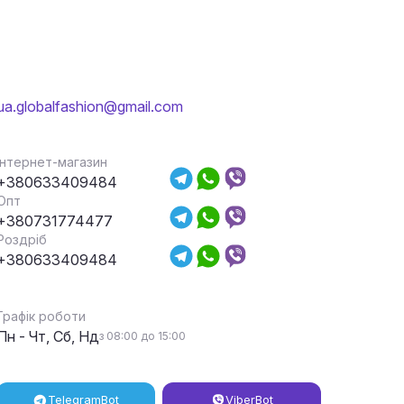
ua.globalfashion@gmail.com
Інтернет-магазин
+380633409484
Опт
+380731774477
Роздріб
+380633409484
Графік роботи
Пн - Чт, Сб, Нд
з 08:00 до 15:00
Telegram
Bot
Viber
Bot