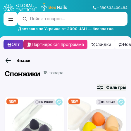
+380633409484
Пойск товаров...
Доставка по Украина от 2000 UAH — бесплатно
Опт
Партнерская программа
Скидки
Нов
Визаж
Спонжики
18 товара
Фильтры
NEW
NEW
ID: 19600
ID: 16943