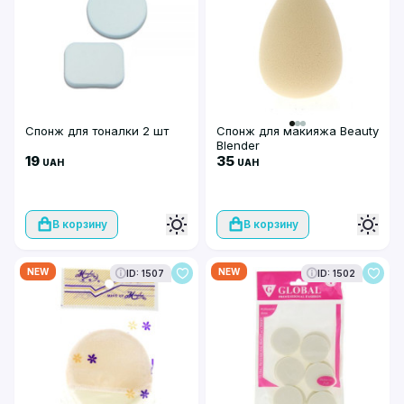
Спонж для тоналки 2 шт
Спонж для макияжа Beauty
Blender
19
35
UAH
UAH
В корзину
В корзину
NEW
NEW
ID: 1507
ID: 1502