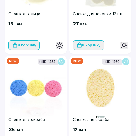
Спонж для лица
Спонж для тоналки 12 шт
15
27
UAH
UAH
В корзину
В корзину
NEW
NEW
ID: 1454
ID: 1460
Спонж для скраба
Спонж для скраба
35
12
UAH
UAH