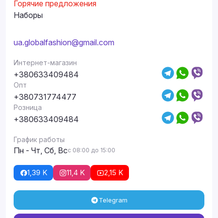
Горячие предложения
Наборы
ua.globalfashion@gmail.com
Интернет-магазин
+380633409484
Опт
+380731774477
Розница
+380633409484
График работы
Пн - Чт, Сб, Вс
с 08:00 до 15:00
1,39 K
11,4 K
2,15 K
Telegram