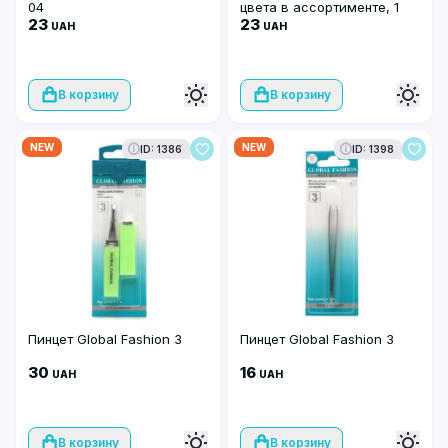
04
цвета в ассортименте, 1
23
шт, 01
23
UAH
UAH
В корзину
В корзину
NEW
NEW
ID: 1386
ID: 1398
Пинцет Global Fashion 3
Пинцет Global Fashion 3
30
16
UAH
UAH
В корзину
В корзину