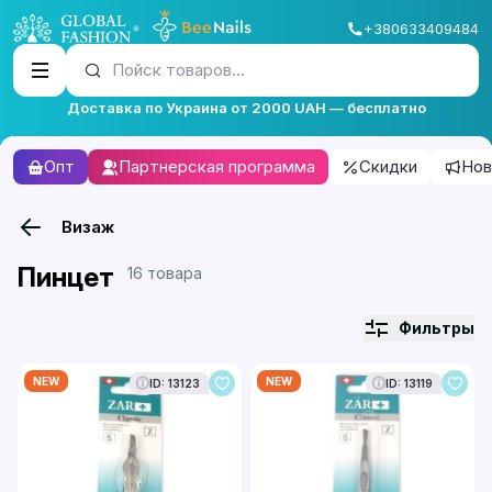
+380633409484
Пойск товаров...
Доставка по Украина от 2000 UAH — бесплатно
Опт
Партнерская программа
Скидки
Нов
Визаж
Пинцет
16 товара
Фильтры
NEW
NEW
ID: 13123
ID: 13119