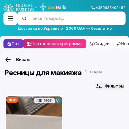
+380633409484
Пойск товаров...
Доставка по Украина от 2000 UAH — бесплатно
Опт
Партнерская программа
Скидки
Нов
Визаж
Ресницы для макияжа
1 товара
Фильтры
NEW
ID: 19091