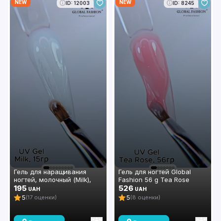
NEW
NEW
ID: 12003
ID: 8245
Гель для наращивания
Гель для ногтей Global
ногтей, молочный (Milk),
Fashion 56 g Tea Rose
Global Fashion, 15 гр
195
526
UAH
UAH
5
5
(17 оценки)
(8 оценки)