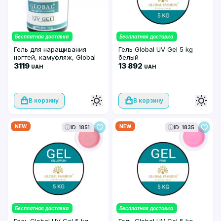
Бесплатная доставка
Бесплатная доставка
Гель для наращивания
Гель Global UV Gel 5 kg
ногтей, камуфляж, Global
белый
Fashion Yellowish, 1 кг
3119
13 892
UAH
UAH
В корзину
В корзину
NEW
NEW
ID: 1851
ID: 1835
Бесплатная доставка
Бесплатная доставка