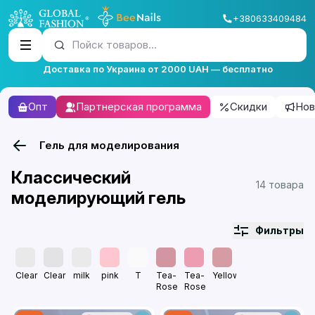
+380633409484
Пойск товаров...
Доставка по Украина от 2000 UAH — бесплатно
Опт
Партнерская программа
Скидки
Нов
Гель для моделирования
Классический
14 товара
моделирующий гель
Фильтры
Clear
Clear
milk
pink
T
Tea-
Tea-
Yellowish
Rose
Rose