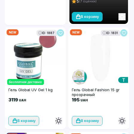
5
(7 оценки)
В корзину
NEW
NEW
ID: 1887
ID: 1831
Бесплатная доставка
Гель Global UV Gel 1 kg
Гель Global Fashion 15 gr
прозрачный
3119
195
UAH
UAH
В корзину
В корзину