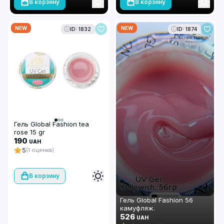
В корзину
В корзину
NEW
NEW
ID: 1832
ID: 1874
Гель Global Fashion tea
rose 15 gr
190
UAH
5
(1 оценка)
В корзину
Гель Global Fashion 56
камуфляж.
526
UAH