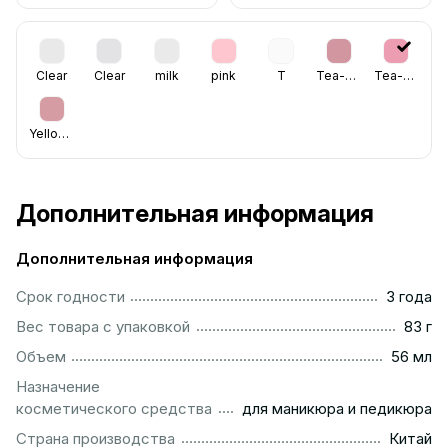
Clear
Clear
milk
pink
T
Tea-Rose
Tea-Rose
Yellowish
Дополнительная информация
Дополнительная информация
...............................................................................................
Срок годности
3 года
...................................................................................................
Вес товара с упаковкой
83 г
................................................................................................
Объем
56 мл
Назначение
...........................................................
косметического средства
для маникюра и педикюра
................................................................................................
Страна производства
Китай