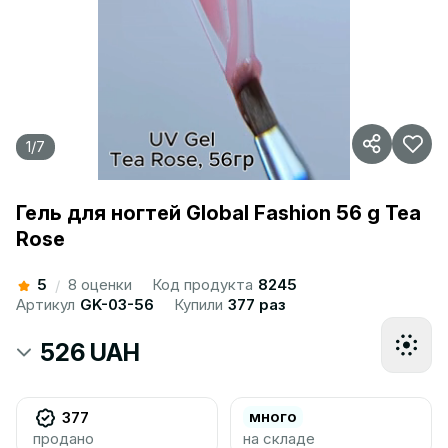
1
/
7
Гель для ногтей Global Fashion 56 g Tea
Rose
5
8 оценки
Код продукта
8245
/
Артикул
GK-03-56
Купили
377 раз
526 UAH
много
377
продано
на складе