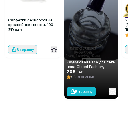
Салфетки безворсовые,
У
средней жесткости, 100
(
шт
20
U
UAH
1
В корзину
Каучуковая База для гель
лака Global Fashion,
Strong Long Lasting Base
205
UAH
Coat 12 мл
5
(201 оценки)
В корзину