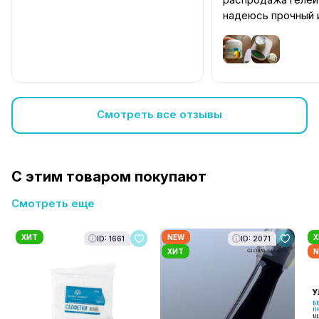
надеюсь прочный 
самовыравниваетс
Смотреть все отзывы
С этим товаром покупают
Смотреть еще
ХИТ
NEW
Х
ID: 1661
ID: 2071
ХИТ
N