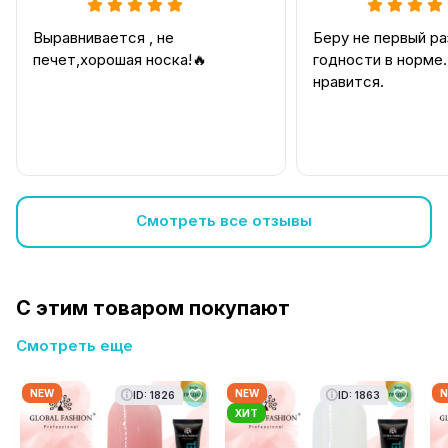
Выравнивается , не
Беру не первый ра
печет,хорошая носка!🔥
годности в норме.
нравится.
Смотреть все отзывы
С этим товаром покупают
Смотреть еще
NEW
NEW
N
ID: 1826
ID: 1863
ХИТ