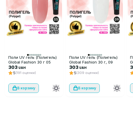
Поли UV гель (Полигель)
Поли UV гель (Полигель)
П
Global Fashion 30 г 05
Global Fashion 30 г, 09
G
303
прозрачный
303
UAH
UAH
5
5
(191 оценки)
(309 оценки)
В корзину
В корзину