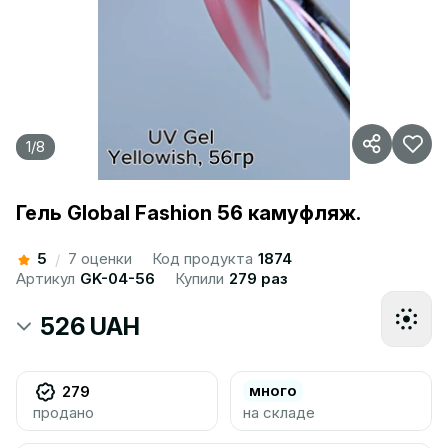
1
/
8
Гель Global Fashion 56 камуфляж.
5
7 оценки
Код продукта
1874
/
Артикул
GK-04-56
Купили
279 раз
526 UAH
много
279
продано
на складе